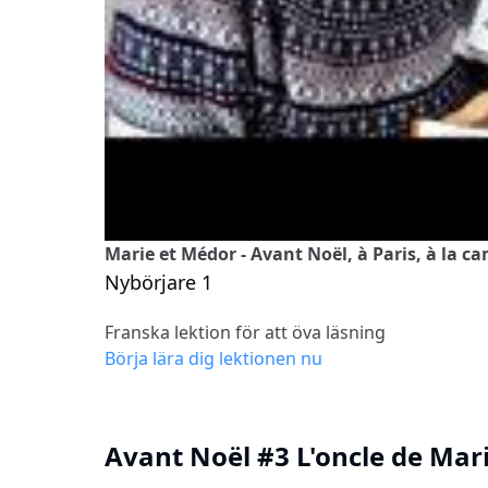
Marie et Médor - Avant Noël, à Paris, à la c
Nybörjare 1
Franska lektion för att öva läsning
Börja lära dig lektionen nu
Avant Noël #3 L'oncle de Mar