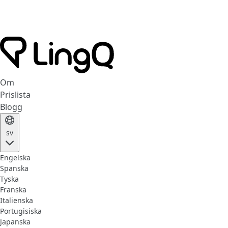
Om
Prislista
Blogg
sv
Engelska
Spanska
Tyska
Franska
Italienska
Portugisiska
Japanska