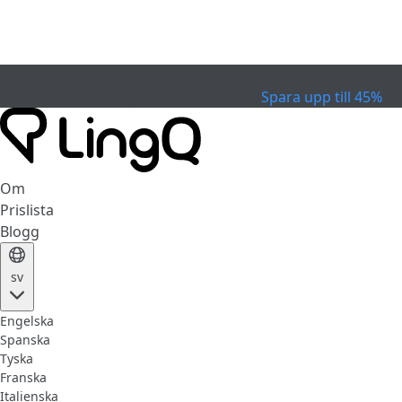
EXPIRERAD
Fira Cupen
Extended Sale
Spara upp till 45%
Om
Prislista
Blogg
sv
Engelska
Spanska
Tyska
Franska
Italienska