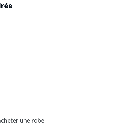
irée
s'acheter une robe