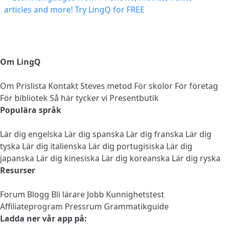
Om LingQ
Om
Prislista
Kontakt
Steves metod
För skolor
För företag
För bibliotek
Så här tycker vi
Presentbutik
Populära språk
Lär dig engelska
Lär dig spanska
Lär dig franska
Lär dig
tyska
Lär dig italienska
Lär dig portugisiska
Lär dig
japanska
Lär dig kinesiska
Lär dig koreanska
Lär dig ryska
Resurser
Forum
Blogg
Bli lärare
Jobb
Kunnighetstest
Affiliateprogram
Pressrum
Grammatikguide
Ladda ner vår app på: