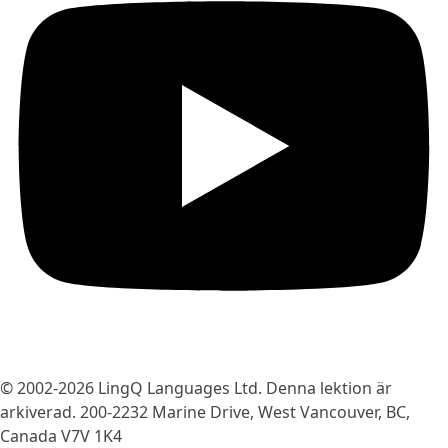
© 2002-2026
LingQ Languages Ltd.
Denna lektion är
arkiverad. 200-2232 Marine Drive, West Vancouver, BC,
Canada
V7V 1K4