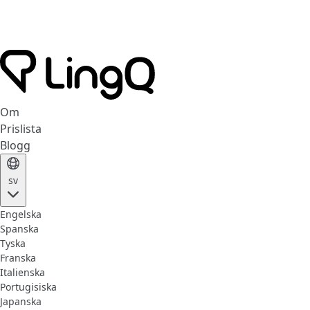
Om
Prislista
Blogg
sv
Engelska
Spanska
Tyska
Franska
Italienska
Portugisiska
Japanska