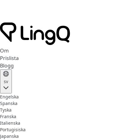
Om
Prislista
Blogg
sv
Engelska
Spanska
Tyska
Franska
Italienska
Portugisiska
Japanska