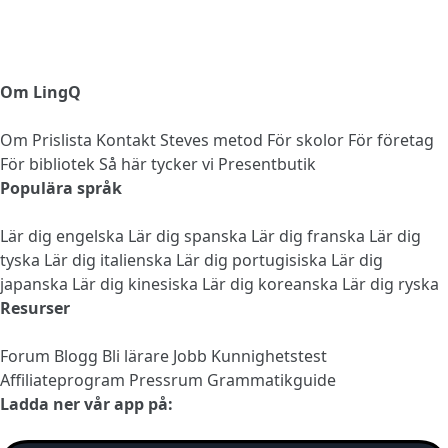
Om LingQ
Om
Prislista
Kontakt
Steves metod
För skolor
För företag
För bibliotek
Så här tycker vi
Presentbutik
Populära språk
Lär dig engelska
Lär dig spanska
Lär dig franska
Lär dig
tyska
Lär dig italienska
Lär dig portugisiska
Lär dig
japanska
Lär dig kinesiska
Lär dig koreanska
Lär dig ryska
Resurser
Forum
Blogg
Bli lärare
Jobb
Kunnighetstest
Affiliateprogram
Pressrum
Grammatikguide
Ladda ner vår app på: