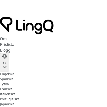
Om
Prislista
Blogg
sv
Engelska
Spanska
Tyska
Franska
Italienska
Portugisiska
Japanska