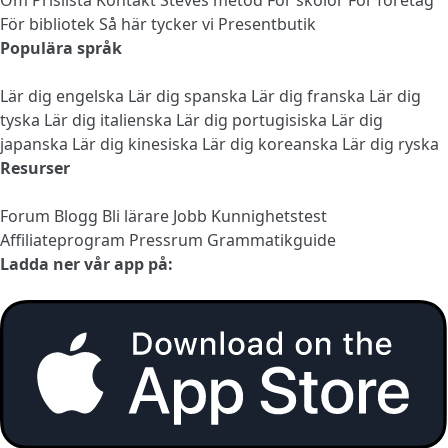
För bibliotek
Så här tycker vi
Presentbutik
Populära språk
Lär dig engelska
Lär dig spanska
Lär dig franska
Lär dig
tyska
Lär dig italienska
Lär dig portugisiska
Lär dig
japanska
Lär dig kinesiska
Lär dig koreanska
Lär dig ryska
Resurser
Forum
Blogg
Bli lärare
Jobb
Kunnighetstest
Affiliateprogram
Pressrum
Grammatikguide
Ladda ner vår app på: