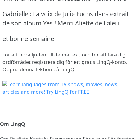
Gabrielle : La voix de Julie Fuchs dans extrait
de son album Yes ! Merci Aliette de Laleu
et bonne semaine
För att höra ljuden till denna text, och för att lära dig
ordförrådet
registrera dig
för ett gratis LingQ-konto.
Öppna denna lektion på LingQ
Om LingQ
Om
Prislista
Kontakt
Steves metod
För skolor
För företag