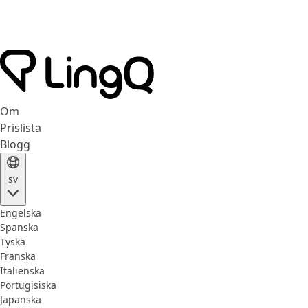
Om
Prislista
Blogg
sv
Engelska
Spanska
Tyska
Franska
Italienska
Portugisiska
Japanska