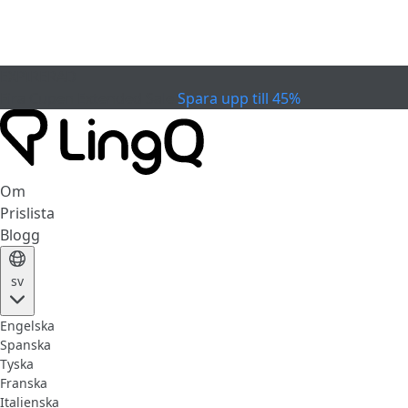
EXPIRERAD
Fira Cupen
Extended Sale
Spara upp till 45%
Om
Prislista
Blogg
sv
Engelska
Spanska
Tyska
Franska
Italienska