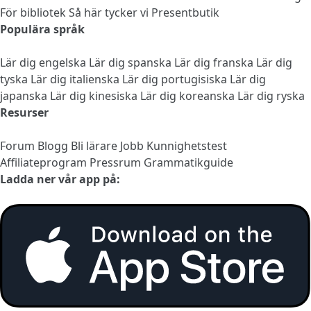
För bibliotek
Så här tycker vi
Presentbutik
Populära språk
Lär dig engelska
Lär dig spanska
Lär dig franska
Lär dig
tyska
Lär dig italienska
Lär dig portugisiska
Lär dig
japanska
Lär dig kinesiska
Lär dig koreanska
Lär dig ryska
Resurser
Forum
Blogg
Bli lärare
Jobb
Kunnighetstest
Affiliateprogram
Pressrum
Grammatikguide
Ladda ner vår app på: