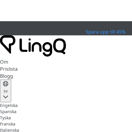
EXPIRERAD
Fira Cupen
Extended Sale
Spara upp till 45%
Om
Prislista
Blogg
sv
Engelska
Spanska
Tyska
Franska
Italienska