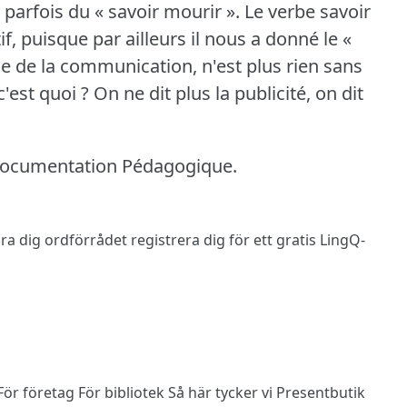
 parfois du « savoir mourir ».
Le verbe savoir
f, puisque par ailleurs il nous a donné le «
lie de la communication, n'est plus rien sans
 c'est quoi ?
On ne dit plus la publicité, on dit
Documentation Pédagogique.
 lära dig ordförrådet
registrera dig
för ett gratis LingQ-
För företag
För bibliotek
Så här tycker vi
Presentbutik