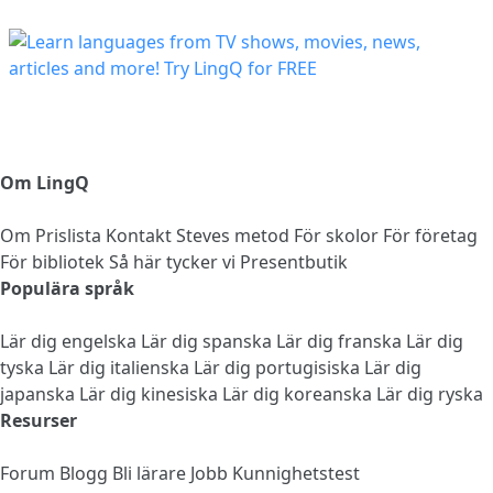
Om LingQ
Om
Prislista
Kontakt
Steves metod
För skolor
För företag
För bibliotek
Så här tycker vi
Presentbutik
Populära språk
Lär dig engelska
Lär dig spanska
Lär dig franska
Lär dig
tyska
Lär dig italienska
Lär dig portugisiska
Lär dig
japanska
Lär dig kinesiska
Lär dig koreanska
Lär dig ryska
Resurser
Forum
Blogg
Bli lärare
Jobb
Kunnighetstest