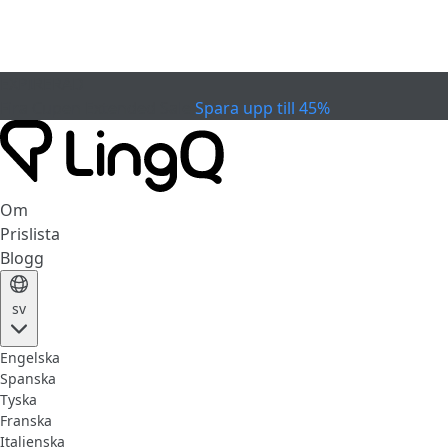
EXPIRERAD
Fira Cupen
Extended Sale
Spara upp till 45%
Om
Prislista
Blogg
sv
Engelska
Spanska
Tyska
Franska
Italienska