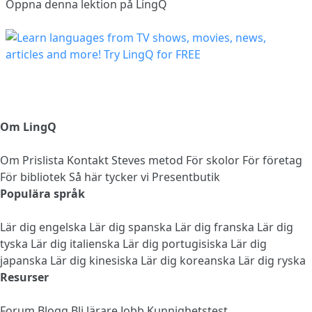
Öppna denna lektion på LingQ
Om LingQ
Om
Prislista
Kontakt
Steves metod
För skolor
För företag
För bibliotek
Så här tycker vi
Presentbutik
Populära språk
Lär dig engelska
Lär dig spanska
Lär dig franska
Lär dig
tyska
Lär dig italienska
Lär dig portugisiska
Lär dig
japanska
Lär dig kinesiska
Lär dig koreanska
Lär dig ryska
Resurser
Forum
Blogg
Bli lärare
Jobb
Kunnighetstest