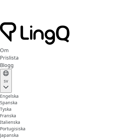
Om
Prislista
Blogg
sv
Engelska
Spanska
Tyska
Franska
Italienska
Portugisiska
Japanska