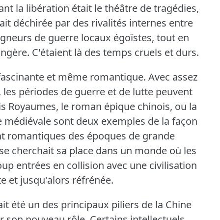
nt la libération était le théâtre de tragédies,
tait déchirée par des rivalités internes entre
eigneurs de guerre locaux égoïstes, tout en
angère.
C'étaient là des temps cruels et durs.
 fascinante et même romantique.
Avec assez
 les périodes de guerre et de lutte peuvent
s Royaumes, le roman épique chinois, ou la
ope médiévale sont deux exemples de la façon
dent romantiques des époques de grande
ise cherchait sa place dans un monde où les
up entrées en collision avec une civilisation
e et jusqu'alors réfrénée.
ait été un des principaux piliers de la Chine
er son nouveau rôle.
Certains intellectuels