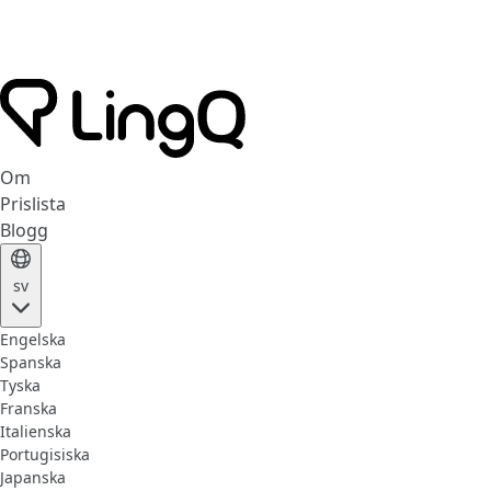
Om
Prislista
Blogg
sv
Engelska
Spanska
Tyska
Franska
Italienska
Portugisiska
Japanska