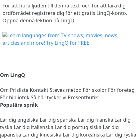
För att höra ljuden till denna text, och för att lära dig
ordförrådet
registrera dig
för ett gratis LingQ-konto.
Öppna denna lektion på LingQ
Om LingQ
Om
Prislista
Kontakt
Steves metod
För skolor
För företag
För bibliotek
Så här tycker vi
Presentbutik
Populära språk
Lär dig engelska
Lär dig spanska
Lär dig franska
Lär dig
tyska
Lär dig italienska
Lär dig portugisiska
Lär dig
japanska
Lär dig kinesiska
Lär dig koreanska
Lär dig ryska