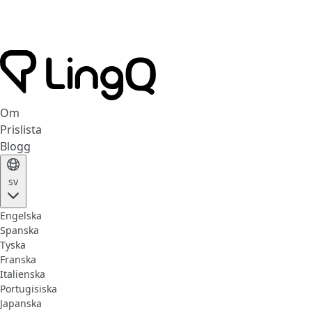
Om
Prislista
Blogg
sv
Engelska
Spanska
Tyska
Franska
Italienska
Portugisiska
Japanska