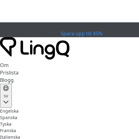
EXPIRERAD
Fira Cupen
Extended Sale
Spara upp till 45%
Om
Prislista
Blogg
sv
Engelska
Spanska
Tyska
Franska
Italienska