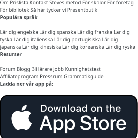
Om
Prislista
Kontakt
Steves metod
För skolor
För företag
För bibliotek
Så här tycker vi
Presentbutik
Populära språk
Lär dig engelska
Lär dig spanska
Lär dig franska
Lär dig
tyska
Lär dig italienska
Lär dig portugisiska
Lär dig
japanska
Lär dig kinesiska
Lär dig koreanska
Lär dig ryska
Resurser
Forum
Blogg
Bli lärare
Jobb
Kunnighetstest
Affiliateprogram
Pressrum
Grammatikguide
Ladda ner vår app på: