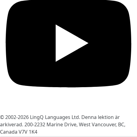
© 2002-2026
LingQ Languages Ltd.
Denna lektion är
arkiverad. 200-2232 Marine Drive, West Vancouver, BC,
Canada
V7V 1K4