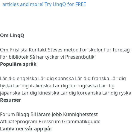
Om LingQ
Om
Prislista
Kontakt
Steves metod
För skolor
För företag
För bibliotek
Så här tycker vi
Presentbutik
Populära språk
Lär dig engelska
Lär dig spanska
Lär dig franska
Lär dig
tyska
Lär dig italienska
Lär dig portugisiska
Lär dig
japanska
Lär dig kinesiska
Lär dig koreanska
Lär dig ryska
Resurser
Forum
Blogg
Bli lärare
Jobb
Kunnighetstest
Affiliateprogram
Pressrum
Grammatikguide
Ladda ner vår app på: