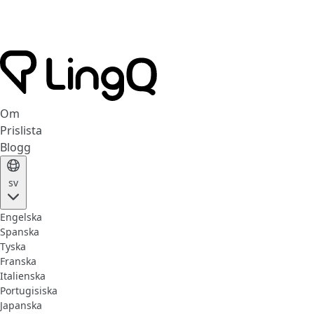
Om
Prislista
Blogg
sv
Engelska
Spanska
Tyska
Franska
Italienska
Portugisiska
Japanska