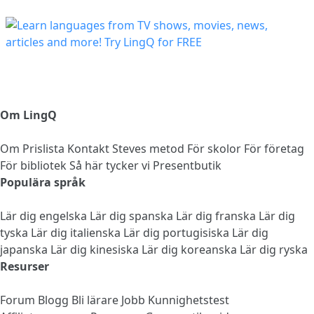
Om LingQ
Om
Prislista
Kontakt
Steves metod
För skolor
För företag
För bibliotek
Så här tycker vi
Presentbutik
Populära språk
Lär dig engelska
Lär dig spanska
Lär dig franska
Lär dig
tyska
Lär dig italienska
Lär dig portugisiska
Lär dig
japanska
Lär dig kinesiska
Lär dig koreanska
Lär dig ryska
Resurser
Forum
Blogg
Bli lärare
Jobb
Kunnighetstest