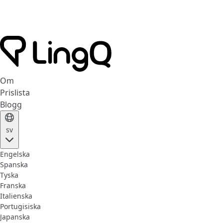
Om
Prislista
Blogg
sv
Engelska
Spanska
Tyska
Franska
Italienska
Portugisiska
Japanska