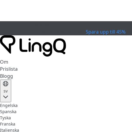
EXPIRERAD
Fira Cupen
Extended Sale
Spara upp till 45%
Om
Prislista
Blogg
sv
Engelska
Spanska
Tyska
Franska
Italienska