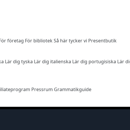
För företag
För bibliotek
Så här tycker vi
Presentbutik
ska
Lär dig tyska
Lär dig italienska
Lär dig portugisiska
Lär d
filiateprogram
Pressrum
Grammatikguide