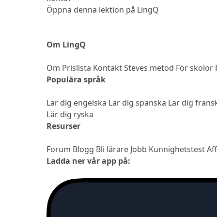
Öppna denna lektion på LingQ
Om LingQ
Om
Prislista
Kontakt
Steves metod
För skolor
Populära språk
Lär dig engelska
Lär dig spanska
Lär dig fran
Lär dig ryska
Resurser
Forum
Blogg
Bli lärare
Jobb
Kunnighetstest
Af
Ladda ner vår app på: