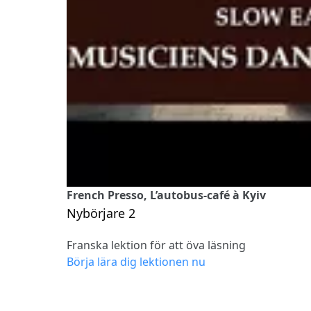
French Presso, L’autobus-café à Kyiv
Nybörjare 2
Franska lektion för att öva läsning
Börja lära dig lektionen nu