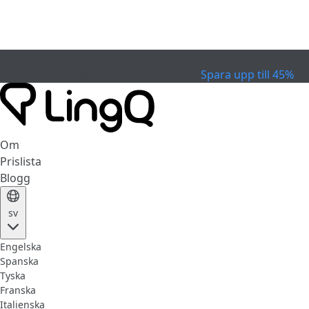
EXPIRERAD
Fira Cupen
Extended Sale
Spara upp till 45%
Om
Prislista
Blogg
sv
Engelska
Spanska
Tyska
Franska
Italienska