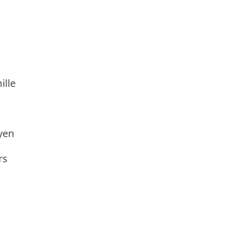
c
ille
yen
rs