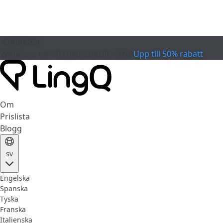
EXPIRERAD
Nyårsrea
Gör ett genombrott 2026
Upp till 50% rabatt
Om
Prislista
Blogg
sv
Engelska
Spanska
Tyska
Franska
Italienska