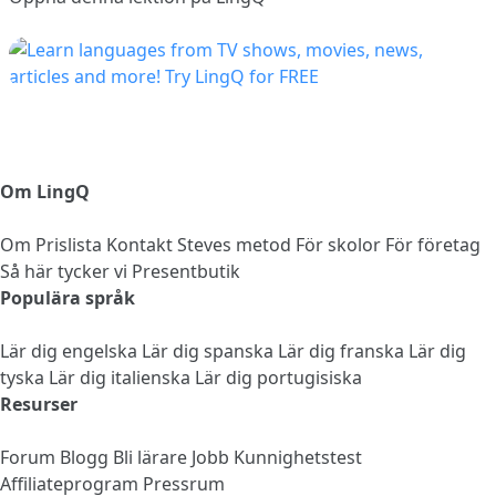
Om LingQ
Om
Prislista
Kontakt
Steves metod
För skolor
För företag
Så här tycker vi
Presentbutik
Populära språk
Lär dig engelska
Lär dig spanska
Lär dig franska
Lär dig
tyska
Lär dig italienska
Lär dig portugisiska
Resurser
Forum
Blogg
Bli lärare
Jobb
Kunnighetstest
Affiliateprogram
Pressrum