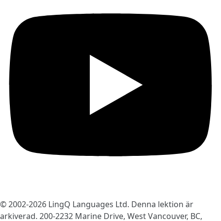
© 2002-2026
LingQ Languages Ltd.
Denna lektion är
arkiverad. 200-2232 Marine Drive, West Vancouver, BC,