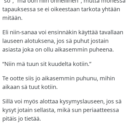
“so”, "mä oon niin onnellinen", mutta monessa
tapauksessa se ei oikeestaan tarkota yhtään
mitään.
Eli niin-sanaa voi ensinnäkin käyttää tavallaan
lauseen alotuksena, jos sä puhut jostain
asiasta joka on ollu aikasemmin puheena.
“Niin mä tuun sit kuudelta kotiin.”
Te ootte siis jo aikasemmin puhunu, mihin
aikaan sä tuut kotiin.
Sillä voi myös alottaa kysymyslauseen, jos sä
kysyt jotain sellasta, mikä sun periaatteessa
pitäis jo tietää.