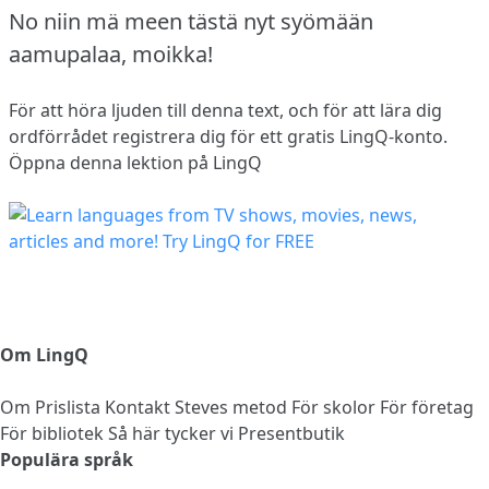
No niin mä meen tästä nyt syömään
aamupalaa, moikka!
För att höra ljuden till denna text, och för att lära dig
ordförrådet
registrera dig
för ett gratis LingQ-konto.
Öppna denna lektion på LingQ
Om LingQ
Om
Prislista
Kontakt
Steves metod
För skolor
För företag
För bibliotek
Så här tycker vi
Presentbutik
Populära språk