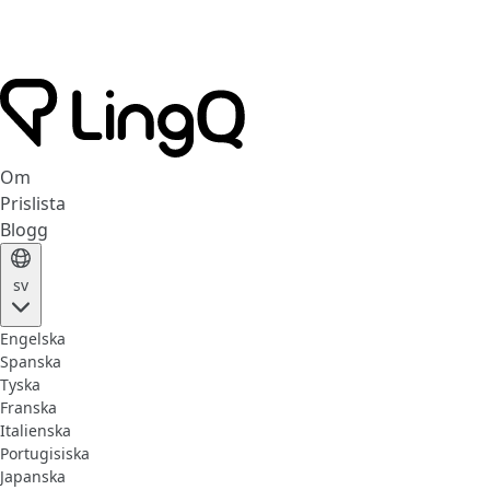
Om
Prislista
Blogg
sv
Engelska
Spanska
Tyska
Franska
Italienska
Portugisiska
Japanska