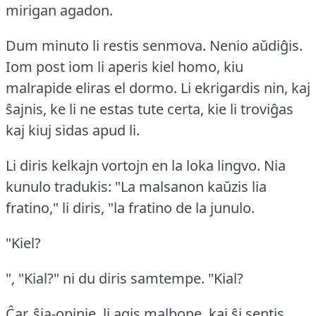
mirigan agadon.
Dum minuto li restis senmova.
Nenio aŭdiĝis.
Iom post iom li aperis kiel homo, kiu
malrapide eliras el dormo.
Li ekrigardis nin, kaj
ŝajnis, ke li ne estas tute certa, kie li troviĝas
kaj kiuj sidas apud li.
Li diris kelkajn vortojn en la loka lingvo.
Nia
kunulo tradukis:
"La malsanon kaŭzis lia
fratino," li diris, "la fratino de la junulo.
"Kiel?
", "Kial?"
ni du diris samtempe.
"Kial?
Ĉar, ŝia-opinie, li agis malbone, kaj ŝi sentis