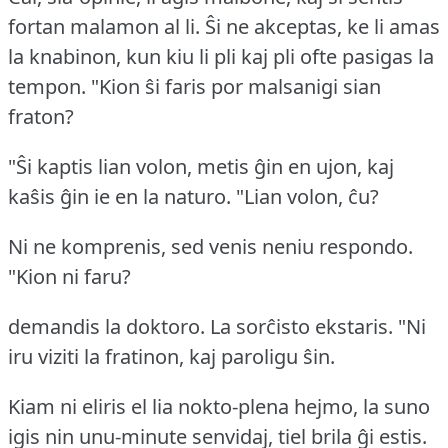
fortan malamon al li.
Ŝi ne akceptas, ke li amas
la knabinon, kun kiu li pli kaj pli ofte pasigas la
tempon.
"Kion ŝi faris por malsanigi sian
fraton?
"Ŝi kaptis lian volon, metis ĝin en ujon, kaj
kaŝis ĝin ie en la naturo.
"Lian volon, ĉu?
Ni ne komprenis, sed venis neniu respondo.
"Kion ni faru?
demandis la doktoro.
La sorĉisto ekstaris.
"Ni
iru viziti la fratinon, kaj paroligu ŝin.
Kiam ni eliris el lia nokto-plena hejmo, la suno
igis nin unu-minute senvidaj, tiel brila ĝi estis.