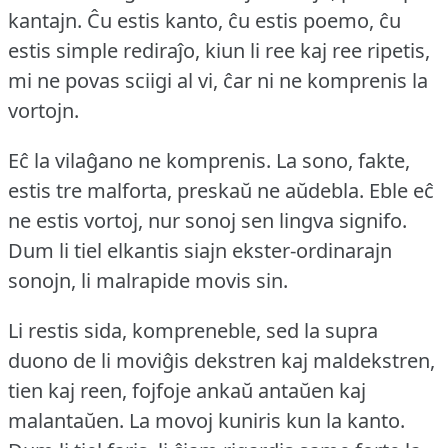
kantajn.
Ĉu estis kanto, ĉu estis poemo, ĉu
estis simple rediraĵo, kiun li ree kaj ree ripetis,
mi ne povas sciigi al vi, ĉar ni ne komprenis la
vortojn.
Eĉ la vilaĝano ne komprenis.
La sono, fakte,
estis tre malforta, preskaŭ ne aŭdebla.
Eble eĉ
ne estis vortoj, nur sonoj sen lingva signifo.
Dum li tiel elkantis siajn ekster-ordinarajn
sonojn, li malrapide movis sin.
Li restis sida, kompreneble, sed la supra
duono de li moviĝis dekstren kaj maldekstren,
tien kaj reen, fojfoje ankaŭ antaŭen kaj
malantaŭen.
La movoj kuniris kun la kanto.