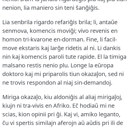
nenion, lia maniero sin teni ŝanĝiĝis.
Lia senbrila rigardo refariĝis brila; li, antaŭe
senmova, komencis moviĝi; vivo revenis en
homon tri-kvarone en-dorman.
Fine, li facil-
move ekstaris kaj larĝe ridetis al ni.
Li dankis
nin kaj komencis paroli tute rapide.
El la timiga
malsano restis nenio plu.
Longe la eŭropa
doktoro kaj mi priparolis tiun okazaĵon, sed ni
ne trovis respondon al niaj sin-demandoj.
Miriga okazaĵo, kiu aldoniĝis al aliaj mirigaĵoj,
kiujn ni tra-vivis en Afriko.
Eĉ hodiaŭ mi ne
scias, kion opinii pri ĝi.
Kaj vi, amiko leganto,
ĉu vi spertis similajn aferojn aŭ aŭdis pri ili de