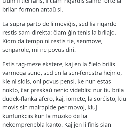
Dum li tiel faris, li ĉiam rigardis same forte la
brilan formon antaŭ si.
La supra parto de li moviĝis, sed lia rigardo
restis sam-direkta: ĉiam ĝin tenis la brilaĵo.
Kiom da tempo ni restis tie, senmove,
senparole, mi ne povus diri.
Estis tag-meze ekstere, kaj en la ĉielo brilis
varmega suno, sed en la sen-fenestra hejmo,
kie ni sidis, oni povus pensi, ke nun estas
nokto, ĉar preskaŭ nenio videblis: nur tiu brila
dudek-flanka afero, kaj, iomete, la sorĉisto, kiu
movis sin malrapide per movoj, kiuj
kunfunkciis kun la muziko de lia
nekomprenebla kanto.
Kaj jen li finis sian