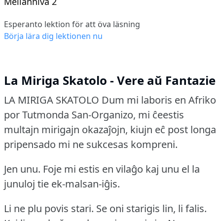
Mellannivå 2
Esperanto lektion för att öva läsning
Börja lära dig lektionen nu
La Miriga Skatolo - Vere aŭ Fantazie
LA MIRIGA SKATOLO
Dum mi laboris en Afriko
por Tutmonda San-Organizo, mi ĉeestis
multajn mirigajn okazaĵojn, kiujn eĉ post longa
pripensado mi ne sukcesas kompreni.
Jen unu.
Foje mi estis en vilaĝo kaj unu el la
junuloj tie ek-malsan-iĝis.
Li ne plu povis stari.
Se oni starigis lin, li falis.