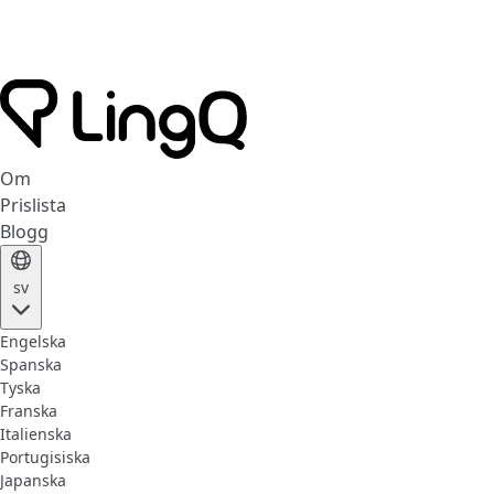
Om
Prislista
Blogg
sv
Engelska
Spanska
Tyska
Franska
Italienska
Portugisiska
Japanska