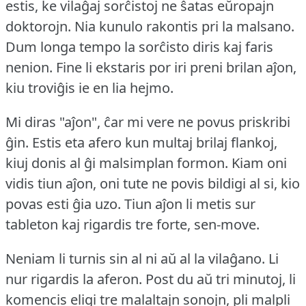
estis, ke vilaĝaj sorĉistoj ne ŝatas eŭropajn
doktorojn.
Nia kunulo rakontis pri la malsano.
Dum longa tempo la sorĉisto diris kaj faris
nenion.
Fine li ekstaris por iri preni brilan aĵon,
kiu troviĝis ie en lia hejmo.
Mi diras "aĵon", ĉar mi vere ne povus priskribi
ĝin.
Estis eta afero kun multaj brilaj flankoj,
kiuj donis al ĝi malsimplan formon.
Kiam oni
vidis tiun aĵon, oni tute ne povis bildigi al si, kio
povas esti ĝia uzo.
Tiun aĵon li metis sur
tableton kaj rigardis tre forte, sen-move.
Neniam li turnis sin al ni aŭ al la vilaĝano.
Li
nur rigardis la aferon.
Post du aŭ tri minutoj, li
komencis eligi tre malaltajn sonojn, pli malpli