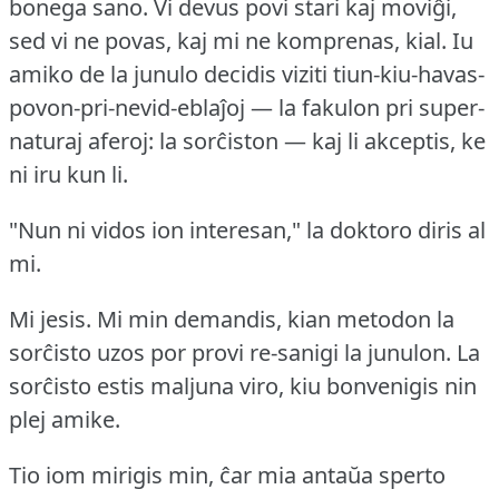
bonega sano.
Vi devus povi stari kaj moviĝi,
sed vi ne povas, kaj mi ne komprenas, kial.
Iu
amiko de la junulo decidis viziti tiun-kiu-havas-
povon-pri-nevid-eblaĵoj — la fakulon pri super-
naturaj aferoj: la sorĉiston — kaj li akceptis, ke
ni iru kun li.
"Nun ni vidos ion interesan," la doktoro diris al
mi.
Mi jesis.
Mi min demandis, kian metodon la
sorĉisto uzos por provi re-sanigi la junulon.
La
sorĉisto estis maljuna viro, kiu bonvenigis nin
plej amike.
Tio iom mirigis min, ĉar mia antaŭa sperto