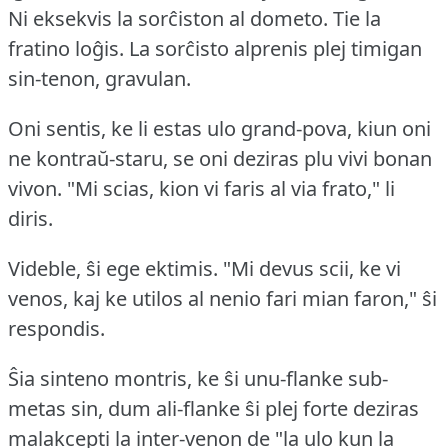
Ni eksekvis la sorĉiston al dometo.
Tie la
fratino loĝis.
La sorĉisto alprenis plej timigan
sin-tenon, gravulan.
Oni sentis, ke li estas ulo grand-pova, kiun oni
ne kontraŭ-staru, se oni deziras plu vivi bonan
vivon.
"Mi scias, kion vi faris al via frato," li
diris.
Videble, ŝi ege ektimis.
"Mi devus scii, ke vi
venos, kaj ke utilos al nenio fari mian faron," ŝi
respondis.
Ŝia sinteno montris, ke ŝi unu-flanke sub-
metas sin, dum ali-flanke ŝi plej forte deziras
malakcepti la inter-venon de "la ulo kun la