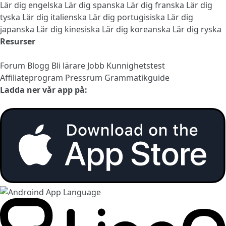
Lär dig engelska
Lär dig spanska
Lär dig franska
Lär dig
tyska
Lär dig italienska
Lär dig portugisiska
Lär dig
japanska
Lär dig kinesiska
Lär dig koreanska
Lär dig ryska
Resurser
Forum
Blogg
Bli lärare
Jobb
Kunnighetstest
Affiliateprogram
Pressrum
Grammatikguide
Ladda ner vår app på: