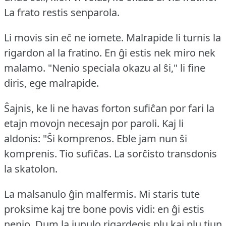
La frato restis senparola.
Li movis sin eĉ ne iomete.
Malrapide li turnis la
rigardon al la fratino.
En ĝi estis nek miro nek
malamo.
"Nenio speciala okazu al ŝi," li fine
diris, ege malrapide.
Ŝajnis, ke li ne havas forton sufiĉan por fari la
etajn movojn necesajn por paroli.
Kaj li
aldonis: "Ŝi komprenos.
Eble jam nun ŝi
komprenis.
Tio sufiĉas.
La sorĉisto transdonis
la skatolon.
La malsanulo ĝin malfermis.
Mi staris tute
proksime kaj tre bone povis vidi: en ĝi estis
nenio.
Dum la junulo rigardegis plu kaj plu tiun