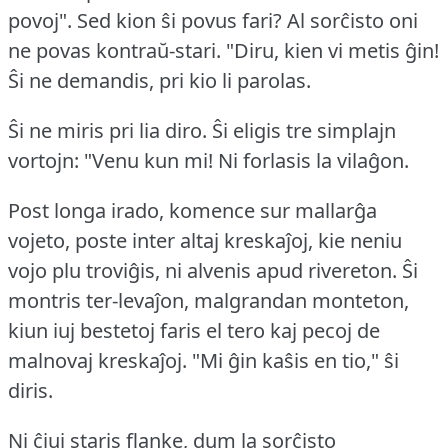
povoj".
Sed kion ŝi povus fari?
Al sorĉisto oni
ne povas kontraŭ-stari.
"Diru, kien vi metis ĝin!
Ŝi ne demandis, pri kio li parolas.
Ŝi ne miris pri lia diro.
Ŝi eligis tre simplajn
vortojn: "Venu kun mi!
Ni forlasis la vilaĝon.
Post longa irado, komence sur mallarĝa
vojeto, poste inter altaj kreskaĵoj, kie neniu
vojo plu troviĝis, ni alvenis apud rivereton.
Ŝi
montris ter-levaĵon, malgrandan monteton,
kiun iuj bestetoj faris el tero kaj pecoj de
malnovaj kreskaĵoj.
"Mi ĝin kaŝis en tio," ŝi
diris.
Ni ĉiuj staris flanke, dum la sorĉisto