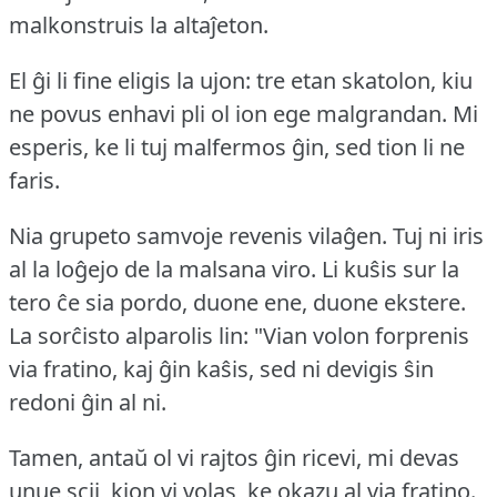
malkonstruis la altaĵeton.
El ĝi li fine eligis la ujon: tre etan skatolon, kiu
ne povus enhavi pli ol ion ege malgrandan.
Mi
esperis, ke li tuj malfermos ĝin, sed tion li ne
faris.
Nia grupeto samvoje revenis vilaĝen.
Tuj ni iris
al la loĝejo de la malsana viro.
Li kuŝis sur la
tero ĉe sia pordo, duone ene, duone ekstere.
La sorĉisto alparolis lin:
"Vian volon forprenis
via fratino, kaj ĝin kaŝis, sed ni devigis ŝin
redoni ĝin al ni.
Tamen, antaŭ ol vi rajtos ĝin ricevi, mi devas
unue scii, kion vi volas, ke okazu al via fratino.