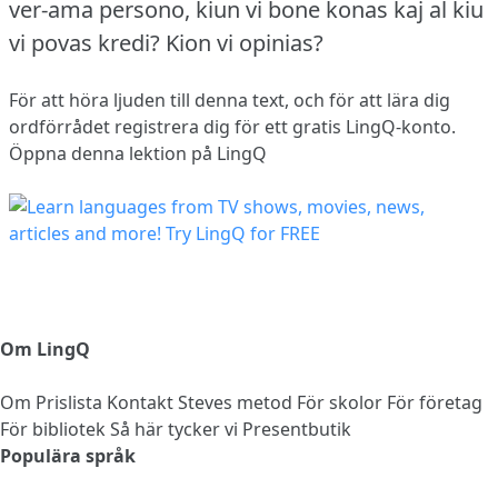
ver-ama persono, kiun vi bone konas kaj al kiu
vi povas kredi?
Kion vi opinias?
För att höra ljuden till denna text, och för att lära dig
ordförrådet
registrera dig
för ett gratis LingQ-konto.
Öppna denna lektion på LingQ
Om LingQ
Om
Prislista
Kontakt
Steves metod
För skolor
För företag
För bibliotek
Så här tycker vi
Presentbutik
Populära språk