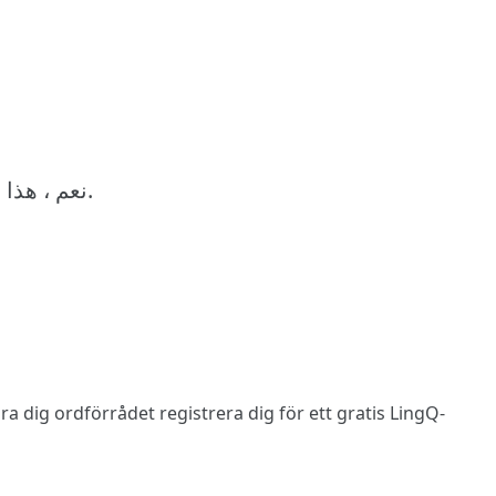
نعم ، هذا هو معطفي ، الأخضر بجانب المعطف الأزرق.
 lära dig ordförrådet
registrera dig
för ett gratis LingQ-