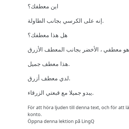
اين معطفك؟
إنه على الكرسي بجانب الطاولة.
هل هذا معطفك؟
هذا معطف جميل.
لدي معطف أزرق.
يبدو جميلا مع قبعتي الزرقاء.
För att höra ljuden till denna text, och för att
konto.
Öppna denna lektion på LingQ