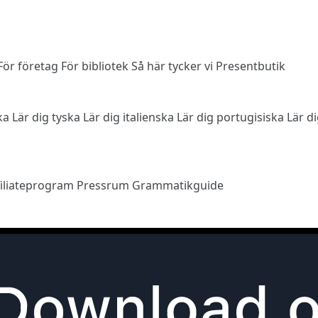
För företag
För bibliotek
Så här tycker vi
Presentbutik
ska
Lär dig tyska
Lär dig italienska
Lär dig portugisiska
Lär d
filiateprogram
Pressrum
Grammatikguide