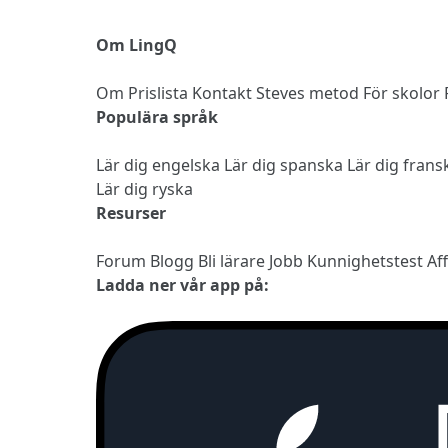
Om LingQ
Om
Prislista
Kontakt
Steves metod
För skolor
Populära språk
Lär dig engelska
Lär dig spanska
Lär dig fran
Lär dig ryska
Resurser
Forum
Blogg
Bli lärare
Jobb
Kunnighetstest
Af
Ladda ner vår app på: