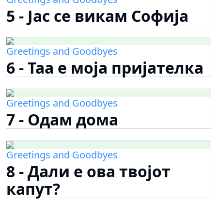
5 - Јас се викам Софија
Greetings and Goodbyes
6 - Таа е моја пријателка
Greetings and Goodbyes
7 - Одам дома
Greetings and Goodbyes
8 - Дали е ова твојот
капут?