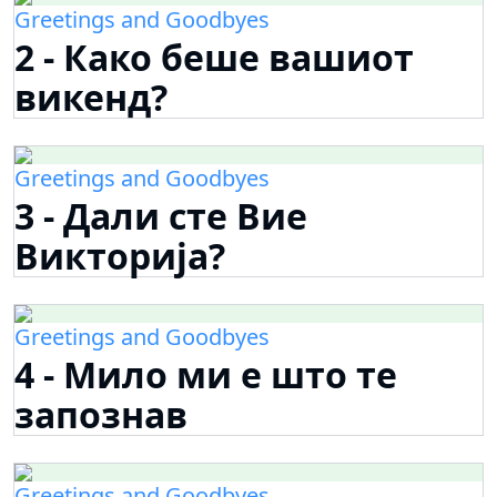
Greetings and Goodbyes
2 - Како беше вашиот
викенд?
Greetings and Goodbyes
3 - Дали сте Вие
Викторија?
Greetings and Goodbyes
4 - Мило ми е што те
запознав
Greetings and Goodbyes