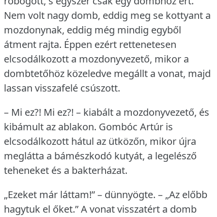
robogott, s egyszer csak egy dombhoz ért.
Nem volt nagy domb, eddig meg se kottyant a
mozdonynak, eddig még mindig egyből
átment rajta.
Éppen ezért rettenetesen
elcsodálkozott a mozdonyvezető, mikor a
dombtetőhöz közeledve megállt a vonat, majd
lassan visszafelé csúszott.
– Mi ez?!
Mi ez?!
– kiabált a mozdonyvezető, és
kibámult az ablakon.
Gombóc Artúr is
elcsodálkozott hátul az ütközőn, mikor újra
meglátta a bámészkodó kutyát, a legelésző
teheneket és a bakterházat.
„Ezeket már láttam!” – dünnyögte.
– „Az előbb
hagytuk el őket.” A vonat visszatért a domb