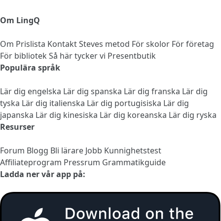
Om LingQ
Om
Prislista
Kontakt
Steves metod
För skolor
För företag
För bibliotek
Så här tycker vi
Presentbutik
Populära språk
Lär dig engelska
Lär dig spanska
Lär dig franska
Lär dig
tyska
Lär dig italienska
Lär dig portugisiska
Lär dig
japanska
Lär dig kinesiska
Lär dig koreanska
Lär dig ryska
Resurser
Forum
Blogg
Bli lärare
Jobb
Kunnighetstest
Affiliateprogram
Pressrum
Grammatikguide
Ladda ner vår app på: