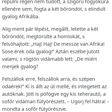
repülni régen nem tudott, a szigorú fogyókúra
ellenére sem, fogta a két bőröndöt, s elindult
gyalog Afrikába.
Alig ment pár lépést, megállt, letette a két
bőröndöt, megtörülte a homlokát, s
felsóhajtott: „Haj!
Haj!
De messze van Afrika!
Sose érek oda gyalog!” Aztán eszébe jutott
valami, s rögtön vidámabb lett: „De miért
menjek gyalog?
Felszállok erre, felszállok arra, és szépen
odaérek!” Ki is állt az út mellé, és integetett az
autóknak.
Jött is pöfögve egy kis teherautó, a
sofőr vidáman fütyörészett.
– Ugorj fel hátra!
–
mondta a sofőr fütyörészve.