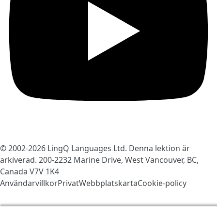
© 2002-2026
LingQ Languages Ltd.
Denna lektion är
arkiverad. 200-2232 Marine Drive, West Vancouver, BC,
Canada
V7V 1K4
Användarvillkor
Privat
Webbplatskarta
Cookie-policy
Vi använder kakor för att göra LingQ bättre. Genom att