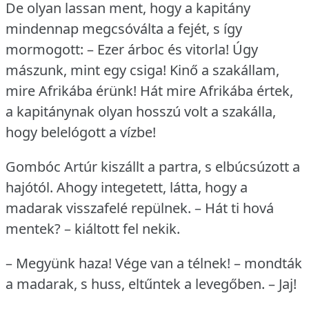
De olyan lassan ment, hogy a kapitány
mindennap megcsóválta a fejét, s így
mormogott: – Ezer árboc és vitorla!
Úgy
mászunk, mint egy csiga!
Kinő a szakállam,
mire Afrikába érünk!
Hát mire Afrikába értek,
a kapitánynak olyan hosszú volt a szakálla,
hogy belelógott a vízbe!
Gombóc Artúr kiszállt a partra, s elbúcsúzott a
hajótól.
Ahogy integetett, látta, hogy a
madarak visszafelé repülnek.
– Hát ti hová
mentek?
– kiáltott fel nekik.
– Megyünk haza!
Vége van a télnek!
– mondták
a madarak, s huss, eltűntek a levegőben.
– Jaj!