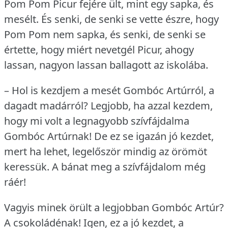
Pom Pom Picur fejére ült, mint egy sapka, és
mesélt.
És senki, de senki se vette észre, hogy
Pom Pom nem sapka, és senki, de senki se
értette, hogy miért nevetgél Picur, ahogy
lassan, nagyon lassan ballagott az iskolába.
– Hol is kezdjem a mesét Gombóc Artúrról, a
dagadt madárról?
Legjobb, ha azzal kezdem,
hogy mi volt a legnagyobb szívfájdalma
Gombóc Artúrnak!
De ez se igazán jó kezdet,
mert ha lehet, legelőször mindig az örömöt
keressük.
A bánat meg a szívfájdalom még
ráér!
Vagyis minek örült a legjobban Gombóc Artúr?
A csokoládénak!
Igen, ez a jó kezdet, a