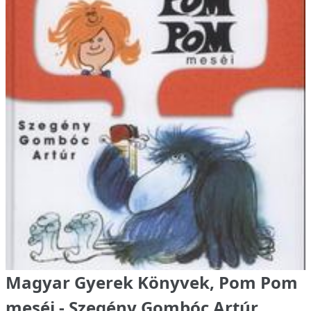
Magyar Gyerek Könyvek, Pom Pom
meséi - Szegény Gombóc Artúr