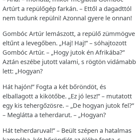
Artúrt a repülőgép farkán.
– Ettől a dagadttól
nem tudunk repülni!
Azonnal gyere le onnan!
Gombóc Artúr lemászott, a repülő zümmögve
eltűnt a levegőben.
„Haj!
Haj!” – sóhajtozott
Gombóc Artúr.
– „Hogy jutok én Afrikába?”
Aztán eszébe jutott valami, s rögtön vidámabb
lett: „Hogyan?
Hát hajón!” Fogta a két bőröndöt, és
elballagott a kikötőbe.
„Ez jó lesz!” – mutatott
egy kis tehergőzösre.
– „De hogyan jutok fel?”
– Meglátta a teherdarut.
– „Hogyan?
Hát teherdaruval!” – Beült szépen a hatalmas
kampóba, két bőröndjét az ölébe fogta, s