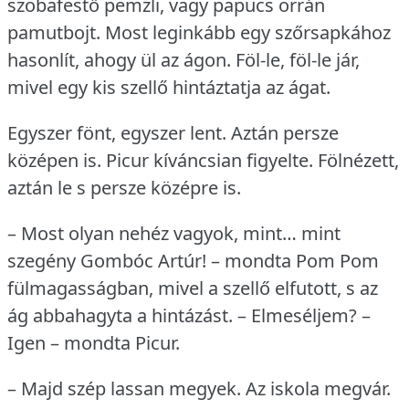
szobafestő pemzli, vagy papucs orrán
pamutbojt.
Most leginkább egy szőrsapkához
hasonlít, ahogy ül az ágon.
Föl-le, föl-le jár,
mivel egy kis szellő hintáztatja az ágat.
Egyszer fönt, egyszer lent.
Aztán persze
középen is.
Picur kíváncsian figyelte.
Fölnézett,
aztán le s persze középre is.
– Most olyan nehéz vagyok, mint… mint
szegény Gombóc Artúr!
– mondta Pom Pom
fülmagasságban, mivel a szellő elfutott, s az
ág abbahagyta a hintázást.
– Elmeséljem?
–
Igen – mondta Picur.
– Majd szép lassan megyek.
Az iskola megvár.