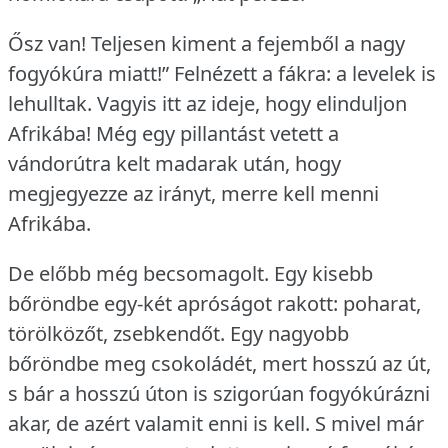
Ősz van!
Teljesen kiment a fejemből a nagy
fogyókúra miatt!” Felnézett a fákra: a levelek is
lehulltak.
Vagyis itt az ideje, hogy elinduljon
Afrikába!
Még egy pillantást vetett a
vándorútra kelt madarak után, hogy
megjegyezze az irányt, merre kell menni
Afrikába.
De előbb még becsomagolt.
Egy kisebb
bőröndbe egy-két apróságot rakott: poharat,
törölközőt, zsebkendőt.
Egy nagyobb
bőröndbe meg csokoládét, mert hosszú az út,
s bár a hosszú úton is szigorúan fogyókúrázni
akar, de azért valamit enni is kell.
S mivel már