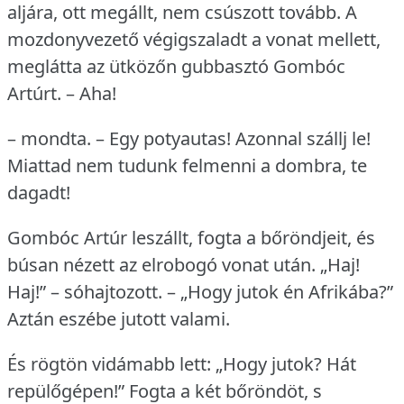
aljára, ott megállt, nem csúszott tovább.
A
mozdonyvezető végigszaladt a vonat mellett,
meglátta az ütközőn gubbasztó Gombóc
Artúrt.
– Aha!
– mondta.
– Egy potyautas!
Azonnal szállj le!
Miattad nem tudunk felmenni a dombra, te
dagadt!
Gombóc Artúr leszállt, fogta a bőröndjeit, és
búsan nézett az elrobogó vonat után.
„Haj!
Haj!” – sóhajtozott.
– „Hogy jutok én Afrikába?”
Aztán eszébe jutott valami.
És rögtön vidámabb lett: „Hogy jutok?
Hát
repülőgépen!” Fogta a két bőröndöt, s