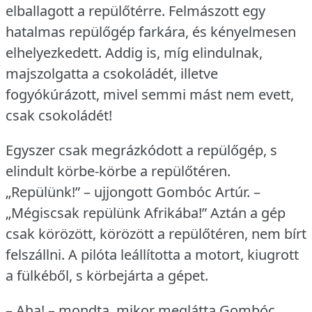
elballagott a repülőtérre.
Felmászott egy
hatalmas repülőgép farkára, és kényelmesen
elhelyezkedett.
Addig is, míg elindulnak,
majszolgatta a csokoládét, illetve
fogyókúrázott, mivel semmi mást nem evett,
csak csokoládét!
Egyszer csak megrázkódott a repülőgép, s
elindult körbe-körbe a repülőtéren.
„Repülünk!” – ujjongott Gombóc Artúr.
–
„Mégiscsak repülünk Afrikába!” Aztán a gép
csak körözött, körözött a repülőtéren, nem bírt
felszállni.
A pilóta leállította a motort, kiugrott
a fülkéből, s körbejárta a gépet.
– Aha!
– mondta, mikor meglátta Gombóc