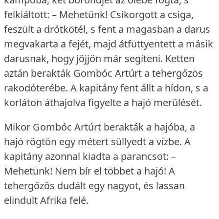
felkiáltott: – Mehetünk!
Csikorgott a csiga,
feszült a drótkötél, s fent a magasban a darus
megvakarta a fejét, majd átfüttyentett a másik
darusnak, hogy jöjjön már segíteni.
Ketten
aztán berakták Gombóc Artúrt a tehergőzös
rakodóterébe.
A kapitány fent állt a hídon, s a
korláton áthajolva figyelte a hajó merülését.
Mikor Gombóc Artúrt berakták a hajóba, a
hajó rögtön egy métert süllyedt a vízbe.
A
kapitány azonnal kiadta a parancsot: –
Mehetünk!
Nem bír el többet a hajó!
A
tehergőzös dudált egy nagyot, és lassan
elindult Afrika felé.