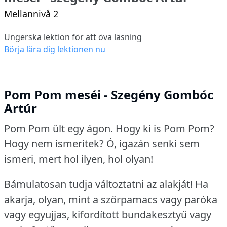
Mellannivå 2
Ungerska lektion för att öva läsning
Börja lära dig lektionen nu
Pom Pom meséi - Szegény Gombóc
Artúr
Pom Pom ült egy ágon.
Hogy ki is Pom Pom?
Hogy nem ismeritek?
Ó, igazán senki sem
ismeri, mert hol ilyen, hol olyan!
Bámulatosan tudja változtatni az alakját!
Ha
akarja, olyan, mint a szőrpamacs vagy paróka
vagy egyujjas, kifordított bundakesztyű vagy