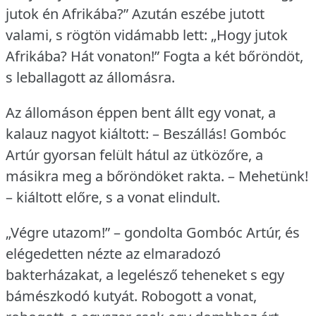
jutok én Afrikába?” Azután eszébe jutott
valami, s rögtön vidámabb lett: „Hogy jutok
Afrikába?
Hát vonaton!” Fogta a két bőröndöt,
s leballagott az állomásra.
Az állomáson éppen bent állt egy vonat, a
kalauz nagyot kiáltott: – Beszállás!
Gombóc
Artúr gyorsan felült hátul az ütközőre, a
másikra meg a bőröndöket rakta.
– Mehetünk!
– kiáltott előre, s a vonat elindult.
„Végre utazom!” – gondolta Gombóc Artúr, és
elégedetten nézte az elmaradozó
bakterházakat, a legelésző teheneket s egy
bámészkodó kutyát.
Robogott a vonat,