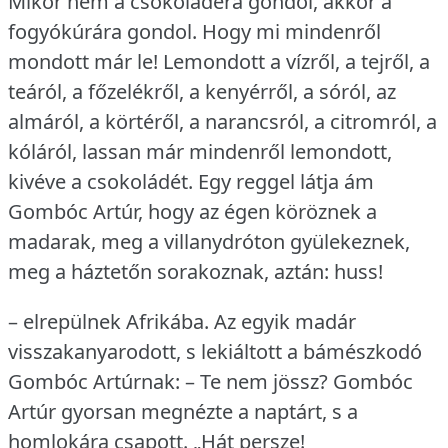
Mikor nem a csokoládéra gondol, akkor a
fogyókúrára gondol.
Hogy mi mindenről
mondott már le!
Lemondott a vízről, a tejről, a
teáról, a főzelékről, a kenyérről, a sóról, az
almáról, a körtéről, a narancsról, a citromról, a
kóláról, lassan már mindenről lemondott,
kivéve a csokoládét.
Egy reggel látja ám
Gombóc Artúr, hogy az égen köröznek a
madarak, meg a villanydróton gyülekeznek,
meg a háztetőn sorakoznak, aztán: huss!
– elrepülnek Afrikába.
Az egyik madár
visszakanyarodott, s lekiáltott a bámészkodó
Gombóc Artúrnak: – Te nem jössz?
Gombóc
Artúr gyorsan megnézte a naptárt, s a
homlokára csapott.
„Hát persze!