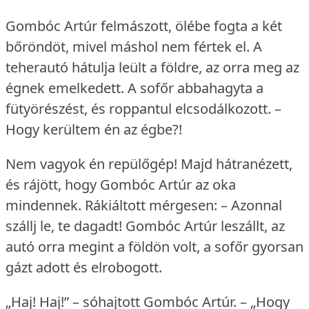
Gombóc Artúr felmászott, ölébe fogta a két
bőröndöt, mivel máshol nem fértek el.
A
teherautó hátulja leült a földre, az orra meg az
égnek emelkedett.
A sofőr abbahagyta a
fütyörészést, és roppantul elcsodálkozott.
–
Hogy kerültem én az égbe?!
Nem vagyok én repülőgép!
Majd hátranézett,
és rájött, hogy Gombóc Artúr az oka
mindennek.
Rákiáltott mérgesen: – Azonnal
szállj le, te dagadt!
Gombóc Artúr leszállt, az
autó orra megint a földön volt, a sofőr gyorsan
gázt adott és elrobogott.
„Haj!
Haj!” – sóhajtott Gombóc Artúr.
– „Hogy