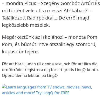
– mondta Picur.
– Szegény Gombóc Artúr!
És
mi történt vele ott a messzi Afrikában?
–
Találkozott Radírpókkal… De erről majd
legközelebb mesélek.
Megérkeztünk az iskolához!
– mondta Pom
Pom, és búcsút intve átszállt egy szomorú,
kopasz úr fejére.
För att höra ljuden till denna text, och för att lära dig
ordförrådet
registrera dig
för ett gratis LingQ-konto.
Öppna denna lektion på LingQ