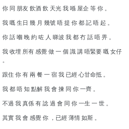
你 同 朋友 飲酒 飲 天光 我 喺 屋企 等 你 。
我 嘅 生日 幾 月 幾號 唔 提 你 都 記 唔 起 。
你 話 嗰 晚 約 咗 人 睇波 我 都 冇 話 唔 畀 。
我 收埋 所有 感覺 做 一 個 識 講 唔緊要 嘅 女仔
。
跟住 你 有 兩 餐 一 宿 我 已經 心甘命抵 。
我 都 唔 知 點解 我 會 揀 同 你 一齊 。
不過 我 真係 有 諗 過 會 同 你 一生 一 世 。
其實 我 會 感覺 你 ，已經 薄情 如斯 。