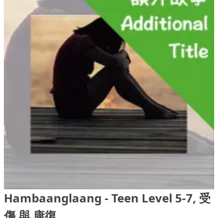
Hambaanglaang - Teen Level 5-7, 受
傷 與 康復