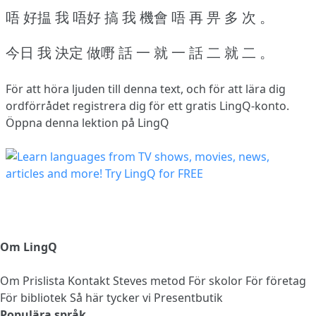
唔 好揾 我 唔好 搞 我 機會 唔 再 畀 多 次 。
今日 我 決定 做嘢 話 一 就 一 話 二 就 二 。
För att höra ljuden till denna text, och för att lära dig
ordförrådet
registrera dig
för ett gratis LingQ-konto.
Öppna denna lektion på LingQ
Om LingQ
Om
Prislista
Kontakt
Steves metod
För skolor
För företag
För bibliotek
Så här tycker vi
Presentbutik
Populära språk