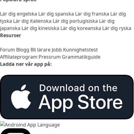
Lär dig engelska
Lär dig spanska
Lär dig franska
Lär dig
tyska
Lär dig italienska
Lär dig portugisiska
Lär dig
japanska
Lär dig kinesiska
Lär dig koreanska
Lär dig ryska
Resurser
Forum
Blogg
Bli lärare
Jobb
Kunnighetstest
Affiliateprogram
Pressrum
Grammatikguide
Ladda ner vår app på: