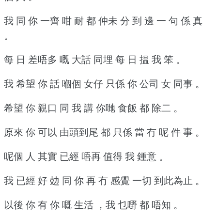
我 同 你 一齊 咁 耐 都 仲未 分 到 邊 一 句 係 真
。
每 日 差唔多 嘅 大話 同埋 每 日 揾 我 笨 。
我 希望 你 話 嗰個 女仔 只係 你 公司 女 同事 。
希望 你 親口 同 我 講 你哋 食飯 都 除二 。
原來 你 可以 由頭到尾 都 只係 當 冇 呢 件 事 。
呢個 人 其實 已經 唔再 值得 我 鍾意 。
我 已經 好 攰 同 你 再 冇 感覺 一切 到此為止 。
以後 你 有 你 嘅 生活 ，我 乜嘢 都 唔知 。