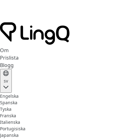
Om
Prislista
Blogg
sv
Engelska
Spanska
Tyska
Franska
Italienska
Portugisiska
Japanska