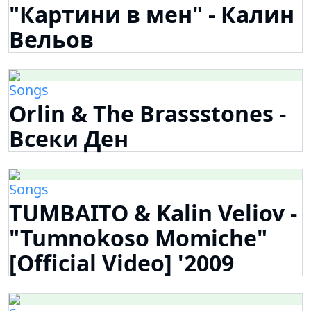
"Картини в мен" - Калин
Вельов
Songs
Orlin & The Brassstones -
Всеки Ден
Songs
TUMBAITO & Kalin Veliov -
"Tumnokoso Momiche"
[Official Video] '2009