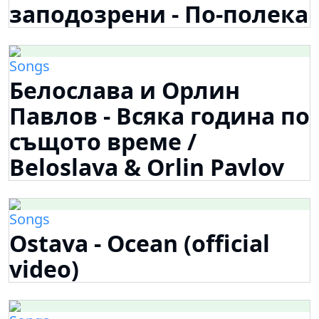
заподозрени - По-полека
Songs
Белослава и Орлин
Павлов - Всяка година по
същото време /
Beloslava & Orlin Pavlov
Songs
Ostava - Ocean (official
video)