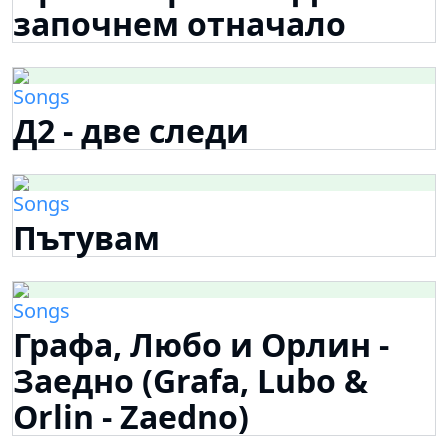
започнем отначало
Songs
Д2 - две следи
Songs
Пътувам
Songs
Графа, Любо и Орлин -
Заедно (Grafa, Lubo &
Orlin - Zaedno)