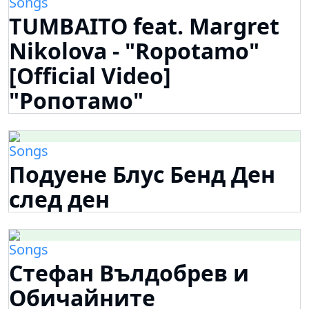
Songs
TUMBAITO feat. Margret
Nikolova - "Ropotamo"
[Official Video]
"Ропотамо"
Songs
Подуене Блус Бенд Ден
след ден
Songs
Стефан Вълдобрев и
Обичайните