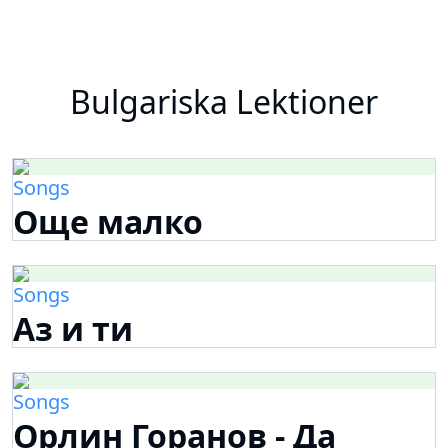
Bulgariska Lektioner
Songs
Още малко
Songs
Аз и ти
Songs
Орлин Горанов - Да