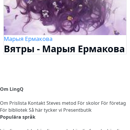
Марыя Ермакова
Вятры - Марыя Ермакова
Om LingQ
Om
Prislista
Kontakt
Steves metod
För skolor
För företag
För bibliotek
Så här tycker vi
Presentbutik
Populära språk