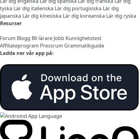
Lär dig engelska
Lär dig spanska
Lär dig franska
Lär dig
tyska
Lär dig italienska
Lär dig portugisiska
Lär dig
japanska
Lär dig kinesiska
Lär dig koreanska
Lär dig ryska
Resurser
Forum
Blogg
Bli lärare
Jobb
Kunnighetstest
Affiliateprogram
Pressrum
Grammatikguide
Ladda ner vår app på: