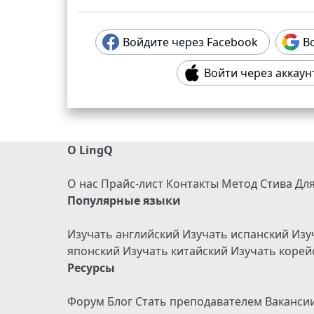
Войдите через Facebook
Во
Войти через аккаунт
О LingQ
О нас
Прайс-лист
Контакты
Метод Стива
Дл
Популярные языки
Изучать английский
Изучать испанский
Изу
японский
Изучать китайский
Изучать коре
Ресурсы
Форум
Блог
Стать преподавателем
Ваканси