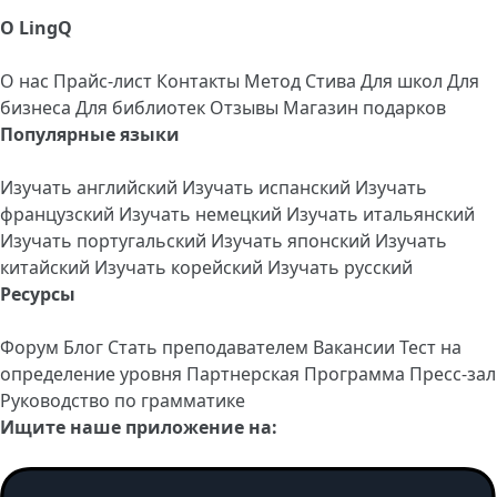
О LingQ
О нас
Прайс-лист
Контакты
Метод Стива
Для школ
Для
бизнеса
Для библиотек
Отзывы
Магазин подарков
Популярные языки
Изучать английский
Изучать испанский
Изучать
французский
Изучать немецкий
Изучать итальянский
Изучать португальский
Изучать японский
Изучать
китайский
Изучать корейский
Изучать русский
Ресурсы
Форум
Блог
Стать преподавателем
Вакансии
Тест на
определение уровня
Партнерская Программа
Пресс-зал
Руководство по грамматике
Ищите наше приложение на: