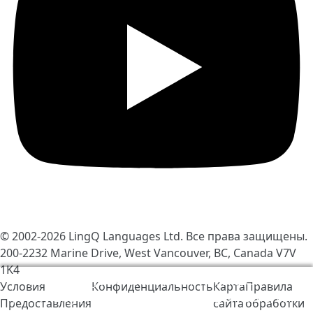
© 2002-2026
LingQ Languages Ltd.
Все права защищены.
200-2232 Marine Drive, West Vancouver, BC, Canada
V7V
1K4
Мы используем cookie-файлы, чтобы сделать
Условия
Конфиденциальность
Карта
Правила
работу LingQ лучше. Находясь на нашем сайте, вы
Предоставления
сайта
обработки