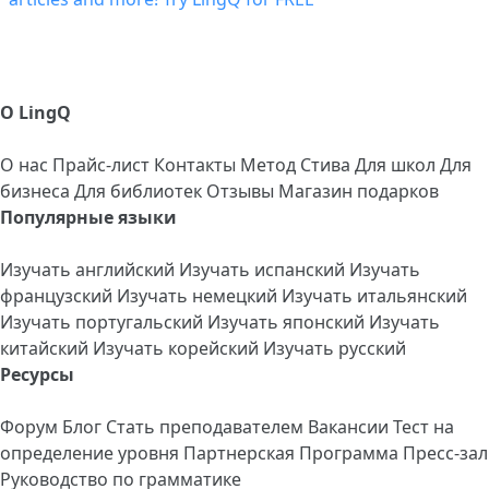
О LingQ
О нас
Прайс-лист
Контакты
Метод Стива
Для школ
Для
бизнеса
Для библиотек
Отзывы
Магазин подарков
Популярные языки
Изучать английский
Изучать испанский
Изучать
французский
Изучать немецкий
Изучать итальянский
Изучать португальский
Изучать японский
Изучать
китайский
Изучать корейский
Изучать русский
Ресурсы
Форум
Блог
Стать преподавателем
Вакансии
Тест на
определение уровня
Партнерская Программа
Пресс-зал
Руководство по грамматике