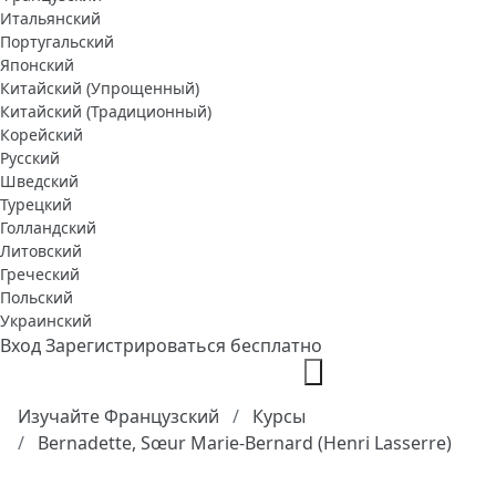
Итальянский
Португальский
Японский
Китайский (Упрощенный)
Китайский (Традиционный)
Корейский
Русский
Шведский
Турецкий
Голландский
Литовский
Греческий
Польский
Украинский
Вход
Зарегистрироваться бесплатно
Изучайте Французский
Курсы
Bernadette, Sœur Marie-Bernard (Henri Lasserre)