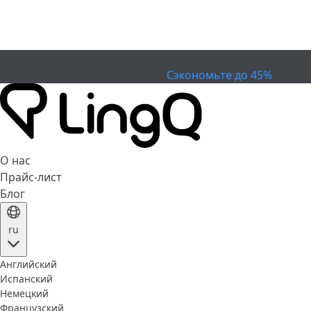
ИСТЕК
Отметьте Кубок
Extended Sale
Сэкономьте до 45%
О нас
Прайс-лист
Блог
ru
Английский
Испанский
Немецкий
Французский