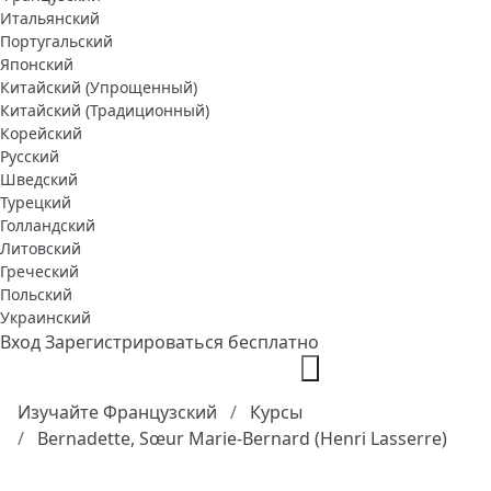
Итальянский
Португальский
Японский
Китайский (Упрощенный)
Китайский (Традиционный)
Корейский
Русский
Шведский
Турецкий
Голландский
Литовский
Греческий
Польский
Украинский
Вход
Зарегистрироваться бесплатно
Изучайте Французский
Курсы
Bernadette, Sœur Marie-Bernard (Henri Lasserre)