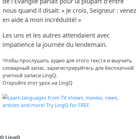
de l'Évangile parlait pour la plupart d'entre
nous quand il disait: « Je crois, Seigneur : venez
en aide à mon incrédulité!
»
Les uns et les autres attendaient avec
impatience la journée du lendemain.
Чтобы прослушать аудио для этого текста и выучить
словарный запас,
зарегистрируйтесь
для бесплатной
учетной записи LingQ.
Откройте этот урок на LingQ
О LingQ