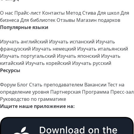
О нас
Прайс-лист
Контакты
Метод Стива
Для школ
Для
бизнеса
Для библиотек
Отзывы
Магазин подарков
Популярные языки
Изучать английский
Изучать испанский
Изучать
французский
Изучать немецкий
Изучать итальянский
Изучать португальский
Изучать японский
Изучать
китайский
Изучать корейский
Изучать русский
Ресурсы
Форум
Блог
Стать преподавателем
Вакансии
Тест на
определение уровня
Партнерская Программа
Пресс-зал
Руководство по грамматике
Ищите наше приложение на: