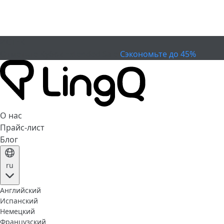
ИСТЕК
Отметьте Кубок
Extended Sale
Сэкономьте до 45%
О нас
Прайс-лист
Блог
ru
Английский
Испанский
Немецкий
Французский