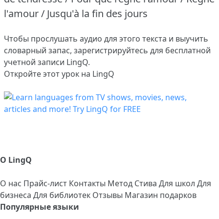
l'amour / Jusqu'à la fin des jours
Чтобы прослушать аудио для этого текста и выучить
словарный запас,
зарегистрируйтесь
для бесплатной
учетной записи LingQ.
Откройте этот урок на LingQ
О LingQ
О нас
Прайс-лист
Контакты
Метод Стива
Для школ
Для
бизнеса
Для библиотек
Отзывы
Магазин подарков
Популярные языки