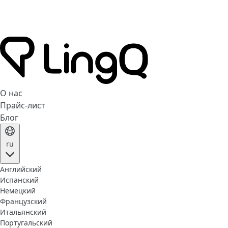
О нас
Прайс-лист
Блог
ru
Английский
Испанский
Немецкий
Французский
Итальянский
Португальский