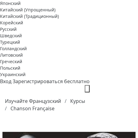
Японский
Китайский (Упрощенный)
Китайский (Традиционный)
Корейский
Русский
Шведский
Турецкий
Голландский
Литовский
Греческий
Польский
Украинский
Вход
Зарегистрироваться бесплатно
Изучайте Французский
Курсы
Chanson Française