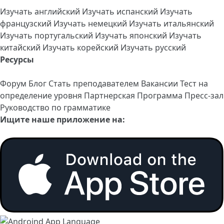
Изучать английский
Изучать испанский
Изучать
французский
Изучать немецкий
Изучать итальянский
Изучать португальский
Изучать японский
Изучать
китайский
Изучать корейский
Изучать русский
Ресурсы
Форум
Блог
Стать преподавателем
Вакансии
Тест на
определение уровня
Партнерская Программа
Пресс-зал
Руководство по грамматике
Ищите наше приложение на: