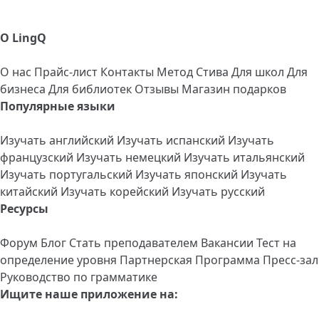
О LingQ
О нас
Прайс-лист
Контакты
Метод Стива
Для школ
Для
бизнеса
Для библиотек
Отзывы
Магазин подарков
Популярные языки
Изучать английский
Изучать испанский
Изучать
французский
Изучать немецкий
Изучать итальянский
Изучать португальский
Изучать японский
Изучать
китайский
Изучать корейский
Изучать русский
Ресурсы
Форум
Блог
Стать преподавателем
Вакансии
Тест на
определение уровня
Партнерская Программа
Пресс-зал
Руководство по грамматике
Ищите наше приложение на: