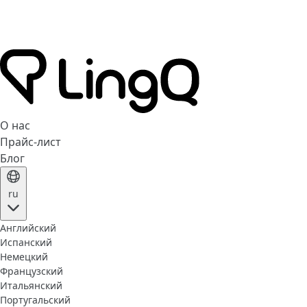
О нас
Прайс-лист
Блог
ru
Английский
Испанский
Немецкий
Французский
Итальянский
Португальский