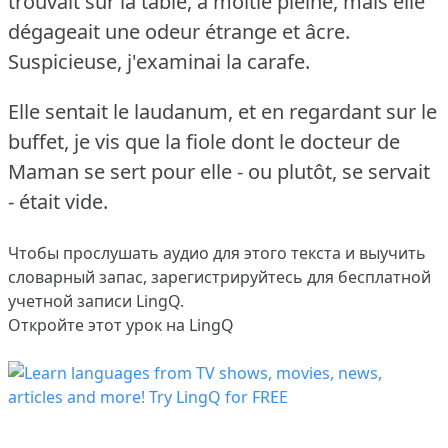
trouvait sur la table, à moitié pleine, mais elle
dégageait une odeur étrange et âcre.
Suspicieuse, j'examinai la carafe.
Elle sentait le laudanum, et en regardant sur le
buffet, je vis que la fiole dont le docteur de
Maman se sert pour elle - ou plutôt, se servait
- était vide.
Чтобы прослушать аудио для этого текста и выучить
словарный запас,
зарегистрируйтесь
для бесплатной
учетной записи LingQ.
Откройте этот урок на LingQ