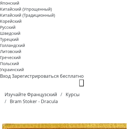
Японский
Китайский (Упрощенный)
Китайский (Традиционный)
Корейский
Русский
Шведский
Турецкий
Голландский
Литовский
Греческий
Польский
Украинский
Вход
Зарегистрироваться бесплатно
Изучайте Французский
Курсы
Bram Stoker - Dracula