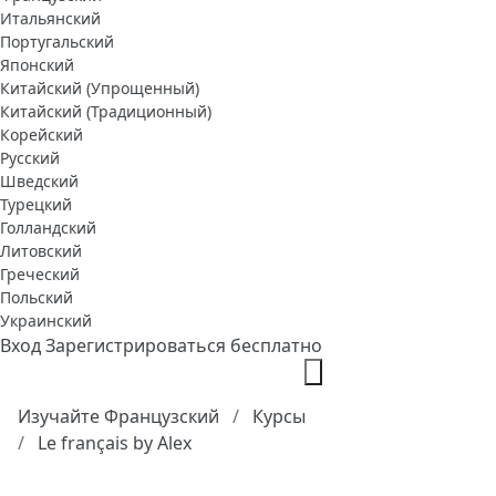
Итальянский
Португальский
Японский
Китайский (Упрощенный)
Китайский (Традиционный)
Корейский
Русский
Шведский
Турецкий
Голландский
Литовский
Греческий
Польский
Украинский
Вход
Зарегистрироваться бесплатно
Изучайте Французский
Курсы
Le français by Alex