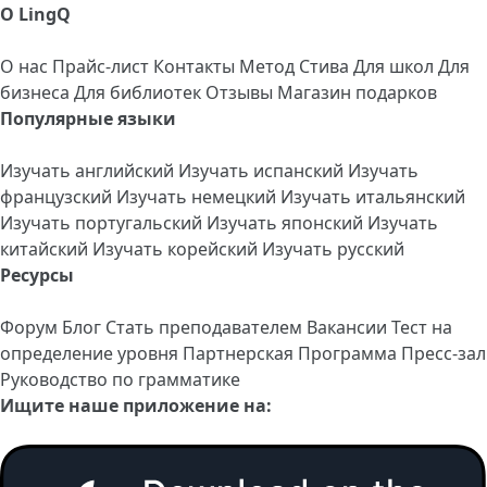
О LingQ
О нас
Прайс-лист
Контакты
Метод Стива
Для школ
Для
бизнеса
Для библиотек
Отзывы
Магазин подарков
Популярные языки
Изучать английский
Изучать испанский
Изучать
французский
Изучать немецкий
Изучать итальянский
Изучать португальский
Изучать японский
Изучать
китайский
Изучать корейский
Изучать русский
Ресурсы
Форум
Блог
Стать преподавателем
Вакансии
Тест на
определение уровня
Партнерская Программа
Пресс-зал
Руководство по грамматике
Ищите наше приложение на: