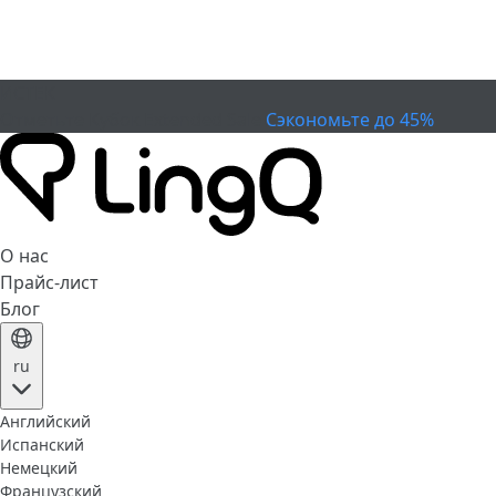
ИСТЕК
Отметьте Кубок
Extended Sale
Сэкономьте до 45%
О нас
Прайс-лист
Блог
ru
Английский
Испанский
Немецкий
Французский