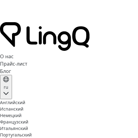
О нас
Прайс-лист
Блог
ru
Английский
Испанский
Немецкий
Французский
Итальянский
Португальский