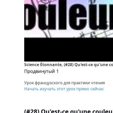
Science Étonnante, (#28) Qu'est-ce qu'une c
Продвинутый 1
Урок французского для практики чтения
Начать изучать этот урок прямо сейчас
(#28) Qu'est-ce qu'une couleu