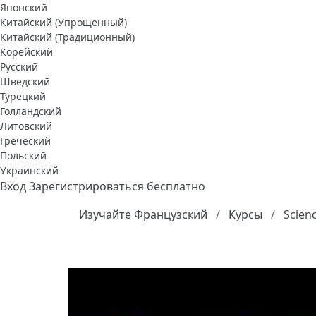
Японский
Китайский (Упрощенный)
Китайский (Традиционный)
Корейский
Русский
Шведский
Турецкий
Голландский
Литовский
Греческий
Польский
Украинский
Вход
Зарегистрироваться бесплатно
Изучайте Французский
Курсы
Scien