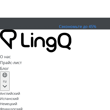
ИСТЕК
Отметьте Кубок
Extended Sale
Сэкономьте до 45%
О нас
Прайс-лист
Блог
ru
Английский
Испанский
Немецкий
Французский