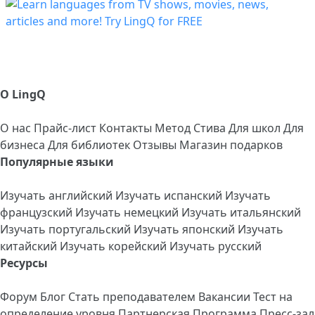
О LingQ
О нас
Прайс-лист
Контакты
Метод Стива
Для школ
Для
бизнеса
Для библиотек
Отзывы
Магазин подарков
Популярные языки
Изучать английский
Изучать испанский
Изучать
французский
Изучать немецкий
Изучать итальянский
Изучать португальский
Изучать японский
Изучать
китайский
Изучать корейский
Изучать русский
Ресурсы
Форум
Блог
Стать преподавателем
Вакансии
Тест на
определение уровня
Партнерская Программа
Пресс-зал