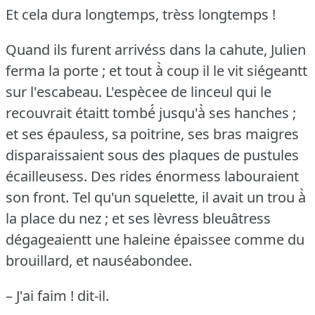
Et cela dura longtemps, trèss longtemps !
Quand ils furent arrivéss dans la cahute, Julien
ferma la porte ; et tout à̀ coup il le vit siégeantt
sur l'escabeau.
L'espècee de linceul qui le
recouvrait étaitt tombé́ jusqu'à̀ ses hanches ;
et ses épauless, sa poitrine, ses bras maigres
disparaissaient sous des plaques de pustules
écailleusess.
Des rides énormess labouraient
son front.
Tel qu'un squelette, il avait un trou à̀
la place du nez ; et ses lèvress bleuâtress
dégageaientt une haleine épaissee comme du
brouillard, et nauséabondee.
– J'ai faim !
dit-il.