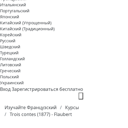
Итальянский
Португальский
Японский
Китайский (Упрощенный)
Китайский (Традиционный)
Корейский
Русский
Шведский
Турецкий
Голландский
Литовский
Греческий
Польский
Украинский
Вход
Зарегистрироваться бесплатно
Изучайте Французский
Курсы
Trois contes (1877) - Flaubert