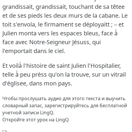
grandissait, grandissait, touchant de sa têtee
et de ses pieds les deux murs de la cabane.
Le
toit s'envola, le firmament se déployaitt ; – et
Julien monta vers les espaces bleus, face à̀
face avec Notre-Seigneur Jésuss, qui
l'emportait dans le ciel.
Et voilà̀ l'histoire de saint Julien l'Hospitalier,
telle à̀ peu prèss qu'on la trouve, sur un vitrail
d'églisee, dans mon pays.
Чтобы прослушать аудио для этого текста и выучить
словарный запас,
зарегистрируйтесь
для бесплатной
учетной записи LingQ.
Откройте этот урок на LingQ