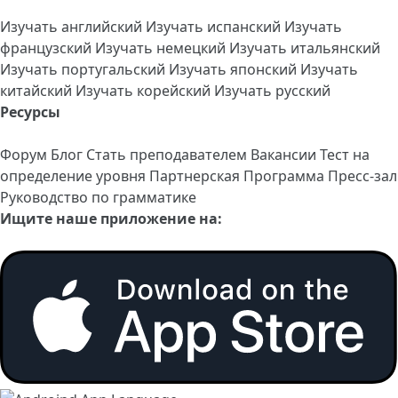
Изучать английский
Изучать испанский
Изучать
французский
Изучать немецкий
Изучать итальянский
Изучать португальский
Изучать японский
Изучать
китайский
Изучать корейский
Изучать русский
Ресурсы
Форум
Блог
Стать преподавателем
Вакансии
Тест на
определение уровня
Партнерская Программа
Пресс-зал
Руководство по грамматике
Ищите наше приложение на: