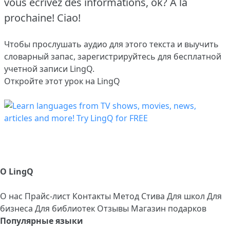
vous écrivez des informations, ok? À la
prochaine! Ciao!
Чтобы прослушать аудио для этого текста и выучить
словарный запас,
зарегистрируйтесь
для бесплатной
учетной записи LingQ.
Откройте этот урок на LingQ
О LingQ
О нас
Прайс-лист
Контакты
Метод Стива
Для школ
Для
бизнеса
Для библиотек
Отзывы
Магазин подарков
Популярные языки