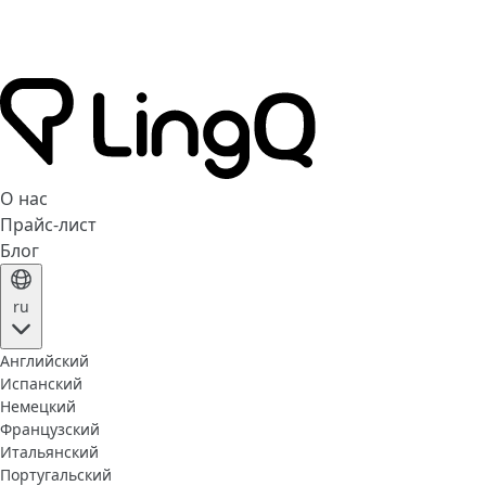
О нас
Прайс-лист
Блог
ru
Английский
Испанский
Немецкий
Французский
Итальянский
Португальский