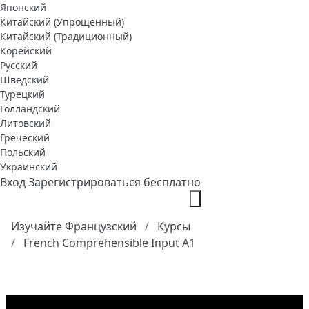
Японский
Китайский (Упрощенный)
Китайский (Традиционный)
Корейский
Русский
Шведский
Турецкий
Голландский
Литовский
Греческий
Польский
Украинский
Вход
Зарегистрироваться бесплатно
Изучайте Французский
Курсы
French Comprehensible Input A1