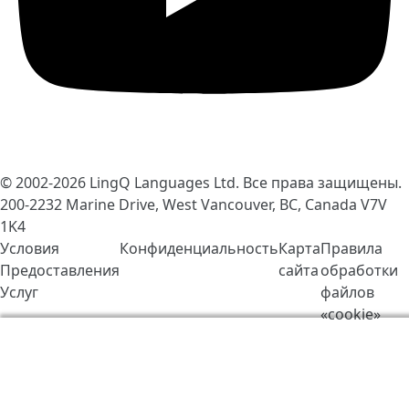
© 2002-2026
LingQ Languages Ltd.
Все права защищены.
200-2232 Marine Drive, West Vancouver, BC, Canada
V7V
1K4
Условия
Конфиденциальность
Карта
Правила
Предоставления
сайта
обработки
Услуг
файлов
«cookie»
Мы используем cookie-файлы, чтобы сделать работу
LingQ лучше. Находясь на нашем сайте, вы
соглашаетесь на наши
правила обработки файлов
«cookie»
.