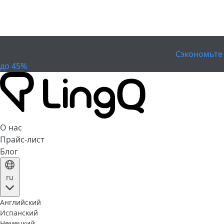
ИСТЕК
Отметьте Кубок
Специальное предложение
Сэкономьте
до 45%
О нас
Прайс-лист
Блог
ru
Английский
Испанский
Немецкий