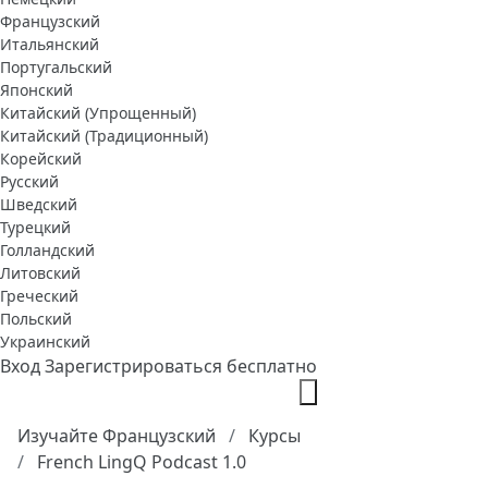
Французский
Итальянский
Португальский
Японский
Китайский (Упрощенный)
Китайский (Традиционный)
Корейский
Русский
Шведский
Турецкий
Голландский
Литовский
Греческий
Польский
Украинский
Вход
Зарегистрироваться бесплатно
Изучайте Французский
Курсы
French LingQ Podcast 1.0