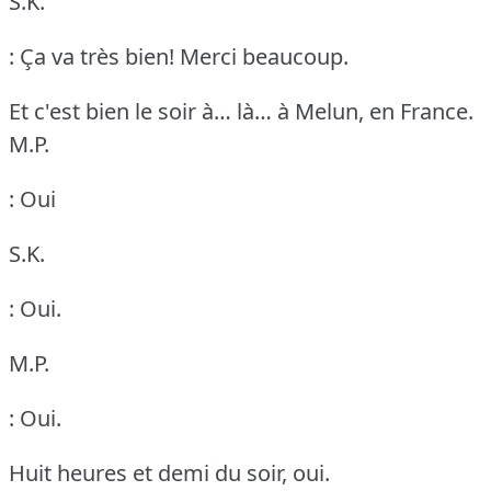
S.K.
: Ça va très bien!
Merci beaucoup.
Et c'est bien le soir à… là… à Melun, en France.
M.P.
: Oui
S.K.
: Oui.
M.P.
: Oui.
Huit heures et demi du soir, oui.