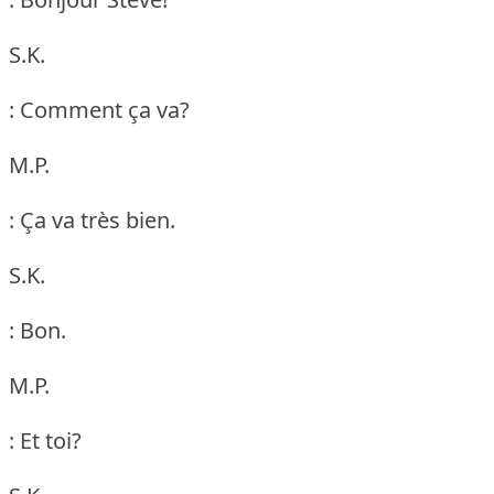
S.K.
: Comment ça va?
M.P.
: Ça va très bien.
S.K.
: Bon.
M.P.
: Et toi?