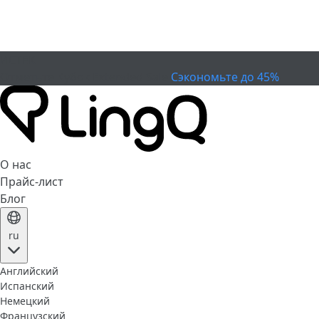
ИСТЕК
Отметьте Кубок
Extended Sale
Сэкономьте до 45%
О нас
Прайс-лист
Блог
ru
Английский
Испанский
Немецкий
Французский