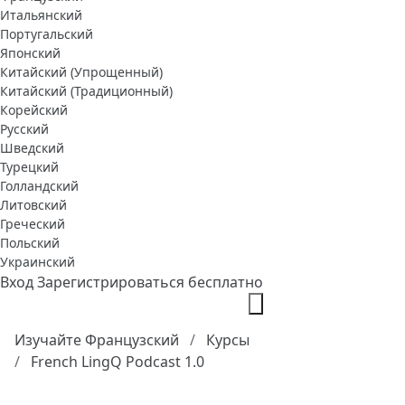
Итальянский
Португальский
Японский
Китайский (Упрощенный)
Китайский (Традиционный)
Корейский
Русский
Шведский
Турецкий
Голландский
Литовский
Греческий
Польский
Украинский
Вход
Зарегистрироваться бесплатно
Изучайте Французский
Курсы
French LingQ Podcast 1.0