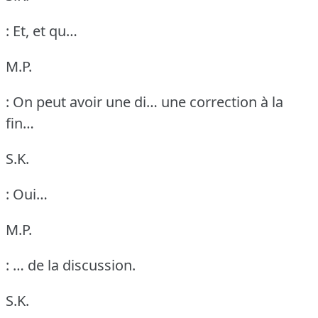
: Et, et qu…
M.P.
: On peut avoir une di… une correction à la
fin…
S.K.
: Oui…
M.P.
: … de la discussion.
S.K.