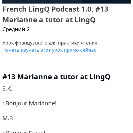
French LingQ Podcast 1.0, #13
Marianne a tutor at LingQ
Средний 2
Урок французского для практики чтения
Начать изучать этот урок прямо сейчас
#13 Marianne a tutor at LingQ
S.K.
: Bonjour Marianne!
M.P.
: Bonjour Steve!