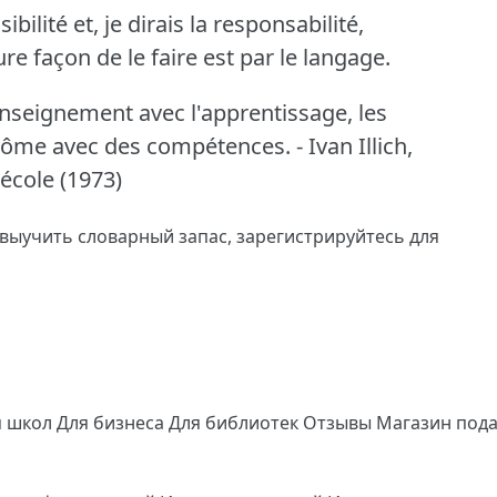
bilité et, je dirais la responsabilité,
re façon de le faire est par le langage.
enseignement avec l'apprentissage, les
plôme avec des compétences.
- Ivan Illich,
école (1973)
 выучить словарный запас,
зарегистрируйтесь
для
я школ
Для бизнеса
Для библиотек
Отзывы
Магазин под