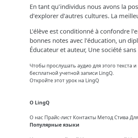
En tant qu'individus nous avons la possi
d'explorer d'autres cultures.
La meilleu
L'élève est conditionné à confondre l'
bonnes notes avec l'éducation, un di
Éducateur et auteur, Une société sans 
Чтобы прослушать аудио для этого текста и
бесплатной учетной записи LingQ.
Откройте этот урок на LingQ
О LingQ
О нас
Прайс-лист
Контакты
Метод Стива
Дл
Популярные языки