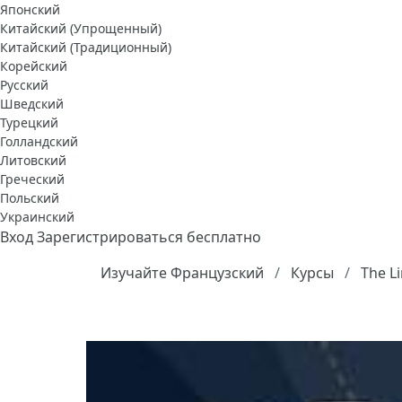
Японский
Китайский (Упрощенный)
Китайский (Традиционный)
Корейский
Русский
Шведский
Турецкий
Голландский
Литовский
Греческий
Польский
Украинский
Вход
Зарегистрироваться бесплатно
Изучайте Французский
Курсы
The L