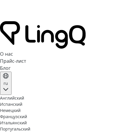
О нас
Прайс-лист
Блог
ru
Английский
Испанский
Немецкий
Французский
Итальянский
Португальский