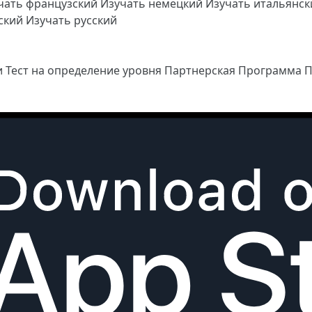
чать французский
Изучать немецкий
Изучать итальянс
йский
Изучать русский
и
Тест на определение уровня
Партнерская Программа
П