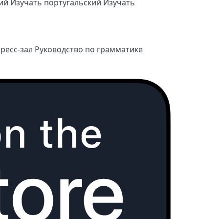
кий
Изучать португальский
Изучать
ресс-зал
Руководство по грамматике