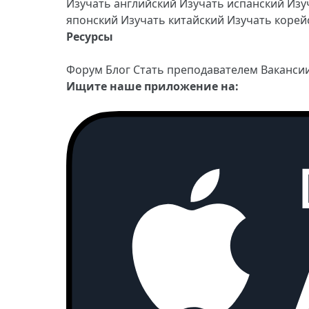
Изучать английский
Изучать испанский
Изу
японский
Изучать китайский
Изучать коре
Ресурсы
Форум
Блог
Стать преподавателем
Ваканси
Ищите наше приложение на: