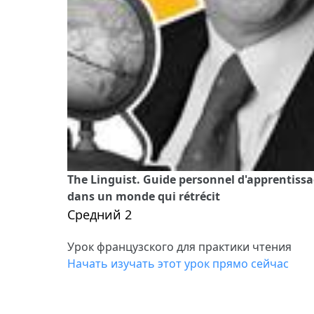
The Linguist. Guide personnel d'apprentiss
dans un monde qui rétrécit
Средний 2
Урок французского для практики чтения
Начать изучать этот урок прямо сейчас