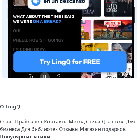
О LingQ
О нас
Прайс-лист
Контакты
Метод Стива
Для школ
Для
бизнеса
Для библиотек
Отзывы
Магазин подарков
Популярные языки