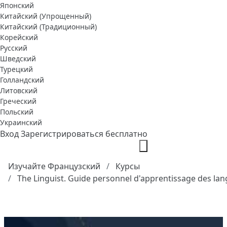
Японский
Китайский (Упрощенный)
Китайский (Традиционный)
Корейский
Русский
Шведский
Турецкий
Голландский
Литовский
Греческий
Польский
Украинский
Вход
Зарегистрироваться бесплатно
Изучайте Французский
Курсы
The Linguist. Guide personnel d'apprentissage des la