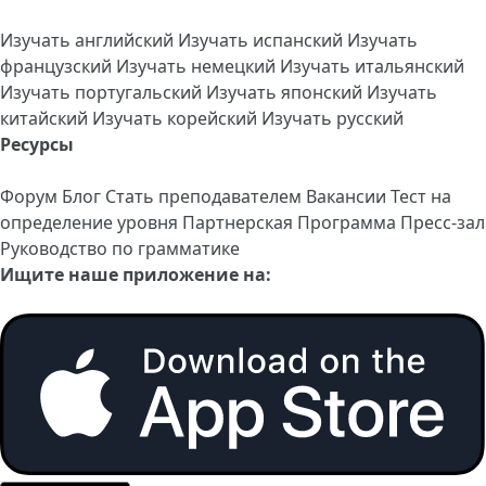
Изучать английский
Изучать испанский
Изучать
французский
Изучать немецкий
Изучать итальянский
Изучать португальский
Изучать японский
Изучать
китайский
Изучать корейский
Изучать русский
Ресурсы
Форум
Блог
Стать преподавателем
Вакансии
Тест на
определение уровня
Партнерская Программа
Пресс-зал
Руководство по грамматике
Ищите наше приложение на: