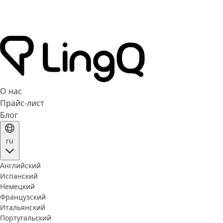
О нас
Прайс-лист
Блог
ru
Английский
Испанский
Немецкий
Французский
Итальянский
Португальский