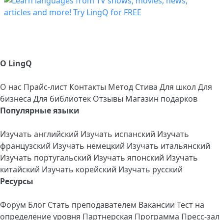
О LingQ
О нас
Прайс-лист
Контакты
Метод Стива
Для школ
Для
бизнеса
Для библиотек
Отзывы
Магазин подарков
Популярные языки
Изучать английский
Изучать испанский
Изучать
французский
Изучать немецкий
Изучать итальянский
Изучать португальский
Изучать японский
Изучать
китайский
Изучать корейский
Изучать русский
Ресурсы
Форум
Блог
Стать преподавателем
Вакансии
Тест на
определение уровня
Партнерская Программа
Пресс-зал