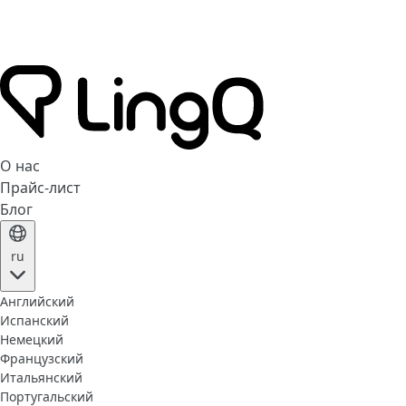
О нас
Прайс-лист
Блог
ru
Английский
Испанский
Немецкий
Французский
Итальянский
Португальский