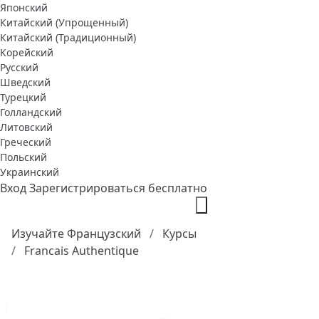
Японский
Китайский (Упрощенный)
Китайский (Традиционный)
Корейский
Русский
Шведский
Турецкий
Голландский
Литовский
Греческий
Польский
Украинский
Вход
Зарегистрироваться бесплатно
Изучайте Французский
Курсы
Francais Authentique