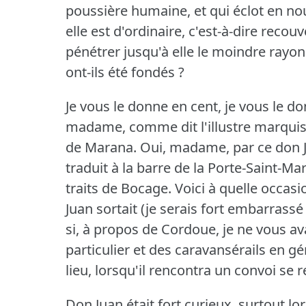
poussière humaine, et qui éclot en no
elle est d'ordinaire, c'est-à-dire recou
pénétrer jusqu'à elle le moindre rayon 
ont-ils été fondés ?
Je vous le donne en cent, je vous le do
madame, comme dit l'illustre marquis
de Marana.
Oui, madame, par ce don Ju
traduit à la barre de la Porte-Saint-Mart
traits de Bocage.
Voici à quelle occasi
Juan sortait (je serais fort embarrass
si, à propos de Cordoue, je ne vous a
particulier et des caravansérails en gé
lieu, lorsqu'il rencontra un convoi se r
Don Juan était fort curieux, surtout lors