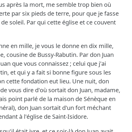
us après la mort, me semble trop bien où
verte par six pieds de terre, pour que je fasse
de soleil.
Par qui cette église et ce couvent
nne en mille, je vous le donne en dix mille,
e, cousine de Bussy-Rabutin.
Par don Juan
an que vous connaissez ; celui que j'ai
in, et qui y a fait si bonne figure sous les
on cette fondation eut lieu.
Une nuit, don
é de vous dire d'où sortait don Juan, madame,
vais point parlé de la maison de Sénèque en
néral), don Juan sortait d'un fort méchant
endant à l'église de Saint-Isidore.
qu'il était ivre, et ce soir-là don Juan avait