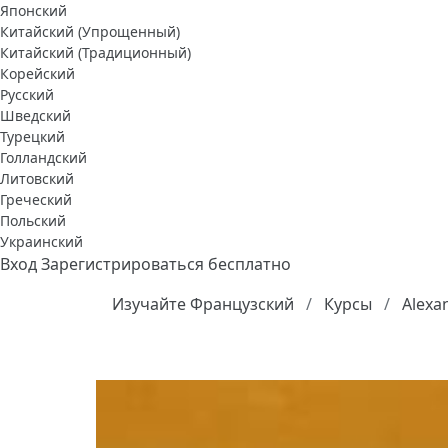
Японский
Китайский (Упрощенный)
Китайский (Традиционный)
Корейский
Русский
Шведский
Турецкий
Голландский
Литовский
Греческий
Польский
Украинский
Вход
Зарегистрироваться бесплатно
Изучайте Французский
Курсы
Alexa