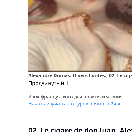
Alexandre Dumas. Divers Contes., 02. Le ci
Продвинутый 1
Урок французского для практики чтения
Начать изучать этот урок прямо сейчас
02. Le cigare de don Juan. A