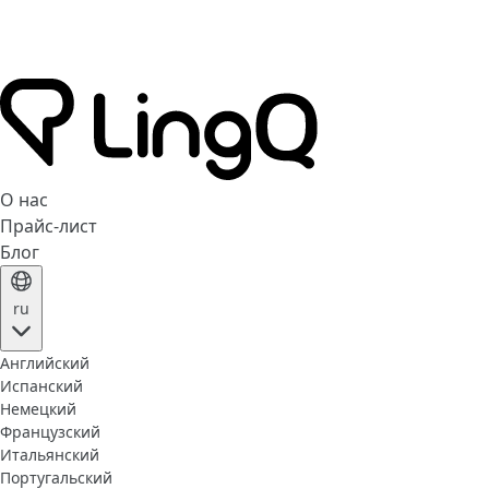
О нас
Прайс-лист
Блог
ru
Английский
Испанский
Немецкий
Французский
Итальянский
Португальский