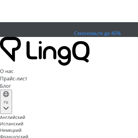
ИСТЕК
Отметьте Кубок
Extended Sale
Сэкономьте до 45%
О нас
Прайс-лист
Блог
ru
Английский
Испанский
Немецкий
Французский