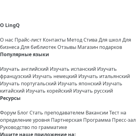
О LingQ
О нас
Прайс-лист
Контакты
Метод Стива
Для школ
Для
бизнеса
Для библиотек
Отзывы
Магазин подарков
Популярные языки
Изучать английский
Изучать испанский
Изучать
французский
Изучать немецкий
Изучать итальянский
Изучать португальский
Изучать японский
Изучать
китайский
Изучать корейский
Изучать русский
Ресурсы
Форум
Блог
Стать преподавателем
Вакансии
Тест на
определение уровня
Партнерская Программа
Пресс-зал
Руководство по грамматике
Ищите наше приложение на: