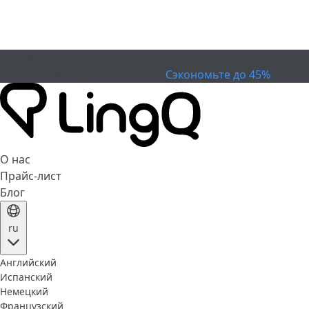
ИСТЕК
Отметьте Кубок
Extended Sale
Сэкономьте до 45%
О нас
Прайс-лист
Блог
ru
Английский
Испанский
Немецкий
Французский