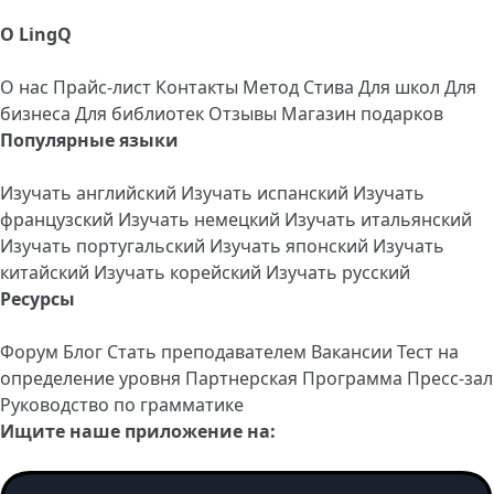
О LingQ
О нас
Прайс-лист
Контакты
Метод Стива
Для школ
Для
бизнеса
Для библиотек
Отзывы
Магазин подарков
Популярные языки
Изучать английский
Изучать испанский
Изучать
французский
Изучать немецкий
Изучать итальянский
Изучать португальский
Изучать японский
Изучать
китайский
Изучать корейский
Изучать русский
Ресурсы
Форум
Блог
Стать преподавателем
Вакансии
Тест на
определение уровня
Партнерская Программа
Пресс-зал
Руководство по грамматике
Ищите наше приложение на: