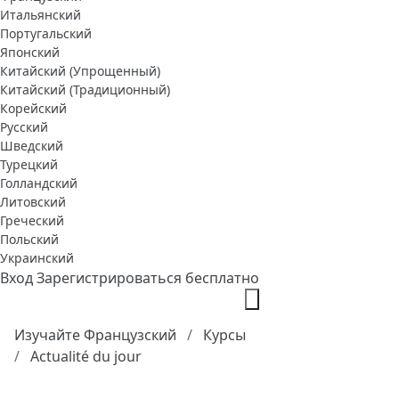
Итальянский
Португальский
Японский
Китайский (Упрощенный)
Китайский (Традиционный)
Корейский
Русский
Шведский
Турецкий
Голландский
Литовский
Греческий
Польский
Украинский
Вход
Зарегистрироваться бесплатно
Изучайте Французский
Курсы
Actualité du jour