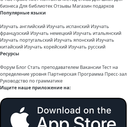
бизнеса
Для библиотек
Отзывы
Магазин подарков
Популярные языки
Изучать английский
Изучать испанский
Изучать
французский
Изучать немецкий
Изучать итальянский
Изучать португальский
Изучать японский
Изучать
китайский
Изучать корейский
Изучать русский
Ресурсы
Форум
Блог
Стать преподавателем
Вакансии
Тест на
определение уровня
Партнерская Программа
Пресс-зал
Руководство по грамматике
Ищите наше приложение на: