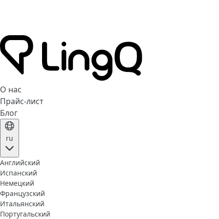
О нас
Прайс-лист
Блог
ru
Английский
Испанский
Немецкий
Французский
Итальянский
Португальский