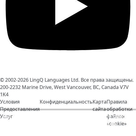
© 2002-2026
LingQ Languages Ltd.
Все права защищены.
200-2232 Marine Drive, West Vancouver, BC, Canada
V7V
1K4
Условия
Конфиденциальность
Карта
Правила
Предоставления
сайта
обработки
Услуг
файлов
Мы используем cookie-файлы, чтобы сделать работу
«cookie»
LingQ лучше. Находясь на нашем сайте, вы
соглашаетесь на наши
правила обработки файлов