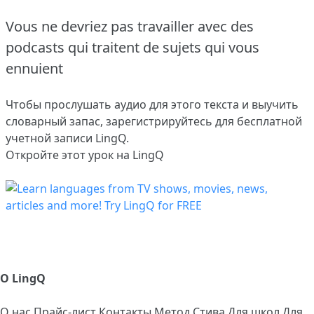
Vous ne devriez pas travailler avec des
podcasts qui traitent de sujets qui vous
ennuient
Чтобы прослушать аудио для этого текста и выучить
словарный запас,
зарегистрируйтесь
для бесплатной
учетной записи LingQ.
Откройте этот урок на LingQ
О LingQ
О нас
Прайс-лист
Контакты
Метод Стива
Для школ
Для