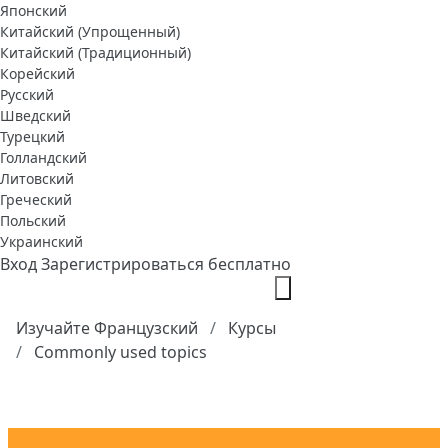
Японский
Китайский (Упрощенный)
Китайский (Традиционный)
Корейский
Русский
Шведский
Турецкий
Голландский
Литовский
Греческий
Польский
Украинский
Вход
Зарегистрироваться бесплатно
Изучайте Французский
Курсы
Commonly used topics