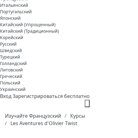
Итальянский
Португальский
Японский
Китайский (Упрощенный)
Китайский (Традиционный)
Корейский
Русский
Шведский
Турецкий
Голландский
Литовский
Греческий
Польский
Украинский
Вход
Зарегистрироваться бесплатно
Изучайте Французский
Курсы
Les Aventures d'Olivier Twist