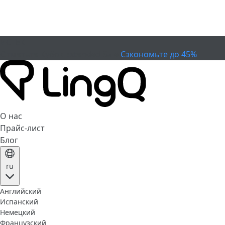
ИСТЕК
Отметьте Кубок
Extended Sale
Сэкономьте до 45%
О нас
Прайс-лист
Блог
ru
Английский
Испанский
Немецкий
Французский