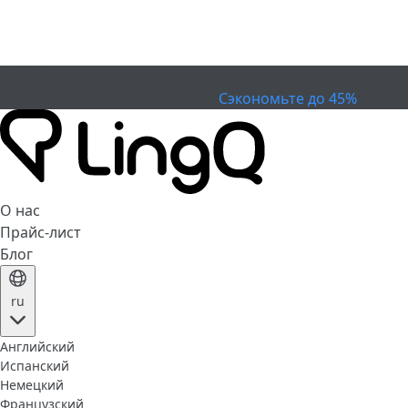
ИСТЕК
Отметьте Кубок
Extended Sale
Сэкономьте до 45%
О нас
Прайс-лист
Блог
ru
Английский
Испанский
Немецкий
Французский