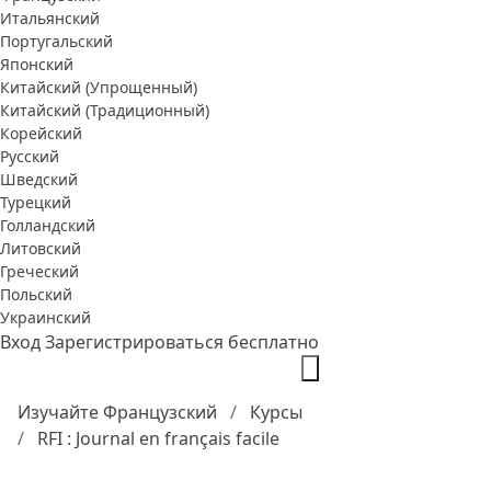
Итальянский
Португальский
Японский
Китайский (Упрощенный)
Китайский (Традиционный)
Корейский
Русский
Шведский
Турецкий
Голландский
Литовский
Греческий
Польский
Украинский
Вход
Зарегистрироваться бесплатно
Изучайте Французский
Курсы
RFI : Journal en français facile