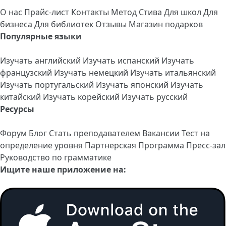
О нас
Прайс-лист
Контакты
Метод Стива
Для школ
Для
бизнеса
Для библиотек
Отзывы
Магазин подарков
Популярные языки
Изучать английский
Изучать испанский
Изучать
французский
Изучать немецкий
Изучать итальянский
Изучать португальский
Изучать японский
Изучать
китайский
Изучать корейский
Изучать русский
Ресурсы
Форум
Блог
Стать преподавателем
Вакансии
Тест на
определение уровня
Партнерская Программа
Пресс-зал
Руководство по грамматике
Ищите наше приложение на: