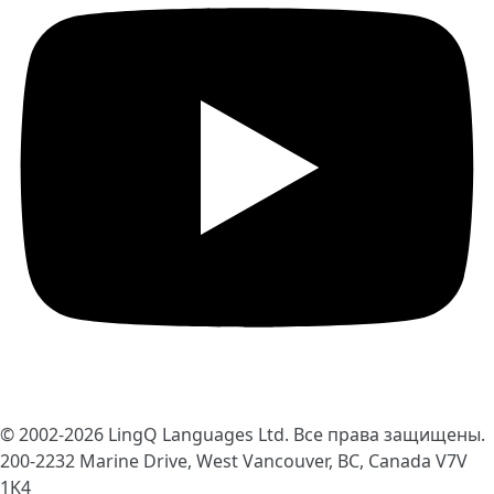
© 2002-2026
LingQ Languages Ltd.
Все права защищены.
200-2232 Marine Drive, West Vancouver, BC, Canada
V7V
1K4