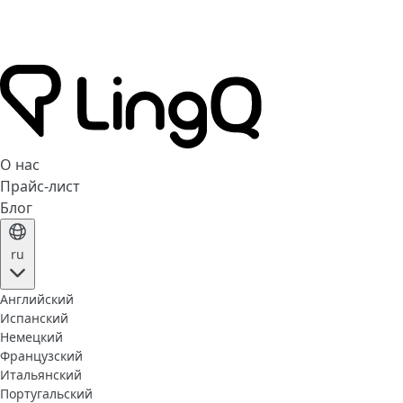
О нас
Прайс-лист
Блог
ru
Английский
Испанский
Немецкий
Французский
Итальянский
Португальский