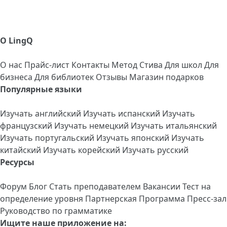
О LingQ
О нас
Прайс-лист
Контакты
Метод Стива
Для школ
Для
бизнеса
Для библиотек
Отзывы
Магазин подарков
Популярные языки
Изучать английский
Изучать испанский
Изучать
французский
Изучать немецкий
Изучать итальянский
Изучать португальский
Изучать японский
Изучать
китайский
Изучать корейский
Изучать русский
Ресурсы
Форум
Блог
Стать преподавателем
Вакансии
Тест на
определение уровня
Партнерская Программа
Пресс-зал
Руководство по грамматике
Ищите наше приложение на: