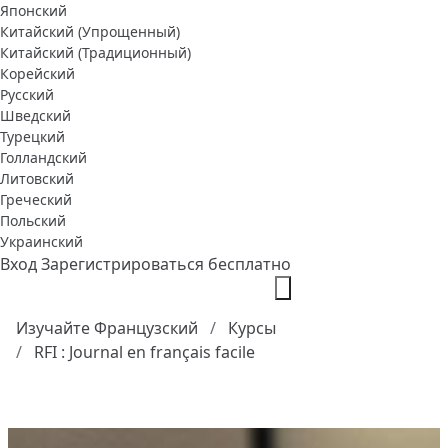
Японский
Китайский (Упрощенный)
Китайский (Традиционный)
Корейский
Русский
Шведский
Турецкий
Голландский
Литовский
Греческий
Польский
Украинский
Вход
Зарегистрироваться бесплатно
Изучайте Французский
Курсы
RFI : Journal en français facile