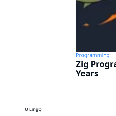
Programming
Zig Prog
Years
О LingQ