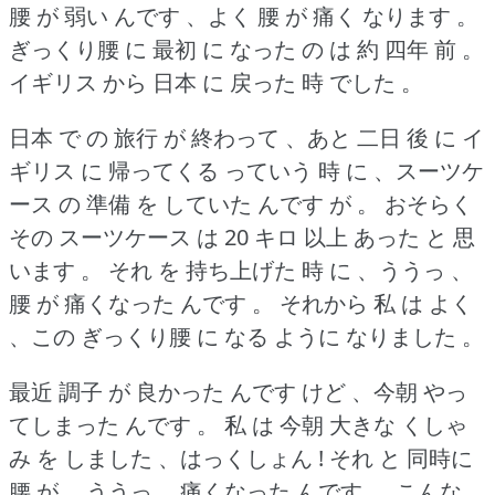
腰 が 弱い んです 、よく 腰 が 痛く なります 。
ぎっくり腰 に 最初 に なった の は 約 四年 前 。
イギリス から 日本 に 戻った 時 でした 。
日本 で の 旅行 が 終わって 、あと 二日 後 に イ
ギリス に 帰ってくる っていう 時 に 、スーツケ
ース の 準備 を していた んです が 。
おそらく
その スーツケース は 20 キロ 以上 あった と 思
います 。
それ を 持ち上げた 時 に 、ううっ 、
腰 が 痛くなった んです 。
それから 私 は よく
、この ぎっくり腰 に なる ように なりました 。
最近 調子 が 良かった んです けど 、今朝 やっ
てしまった んです 。
私 は 今朝 大きな くしゃ
み を しました 、はっくしょん !
それ と 同時に
腰 が 、ううっ 、痛くなった んです 。
こんな