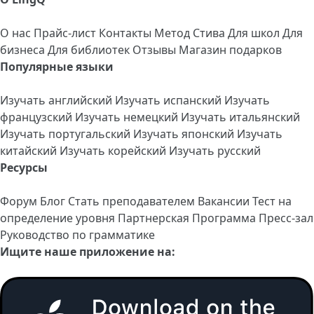
О нас
Прайс-лист
Контакты
Метод Стива
Для школ
Для
бизнеса
Для библиотек
Отзывы
Магазин подарков
Популярные языки
Изучать английский
Изучать испанский
Изучать
французский
Изучать немецкий
Изучать итальянский
Изучать португальский
Изучать японский
Изучать
китайский
Изучать корейский
Изучать русский
Ресурсы
Форум
Блог
Стать преподавателем
Вакансии
Тест на
определение уровня
Партнерская Программа
Пресс-зал
Руководство по грамматике
Ищите наше приложение на: