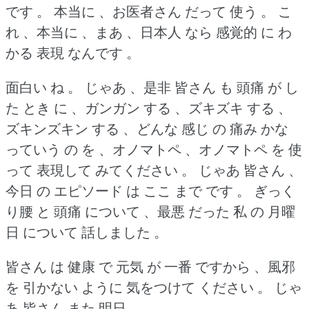
です 。
本当に 、お医者さん だって 使う 。
こ
れ 、本当に 、まあ 、日本人 なら 感覚的 に わ
かる 表現 なんです 。
面白い ね 。
じゃあ 、是非 皆さん も 頭痛 が し
た とき に 、ガンガン する 、ズキズキ する 、
ズキンズキン する 、どんな 感じ の 痛み かな
っていう の を 、オノマトペ 、オノマトペ を 使
って 表現して みてください 。
じゃあ 皆さん 、
今日 の エピソード は ここ まで です 。
ぎっく
り腰 と 頭痛 について 、最悪 だった 私 の 月曜
日 について 話しました 。
皆さん は 健康 で 元気 が 一番 ですから 、風邪
を 引かない ように 気をつけて ください 。
じゃ
あ 皆さん また 明日 。