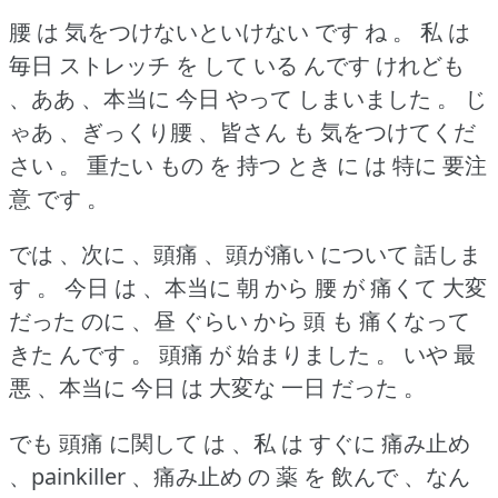
腰 は 気をつけないといけない です ね 。
私 は
毎日 ストレッチ を して いる んです けれども
、ああ 、本当に 今日 やって しまいました 。
じ
ゃあ 、ぎっくり腰 、皆さん も 気をつけてくだ
さい 。
重たい もの を 持つ とき に は 特に 要注
意 です 。
では 、次に 、頭痛 、頭が痛い について 話しま
す 。
今日 は 、本当に 朝 から 腰 が 痛くて 大変
だった のに 、昼 ぐらい から 頭 も 痛くなって
きた んです 。
頭痛 が 始まりました 。
いや 最
悪 、本当に 今日 は 大変な 一日 だった 。
でも 頭痛 に関して は 、私 は すぐに 痛み止め
、painkiller 、痛み止め の 薬 を 飲んで 、なん