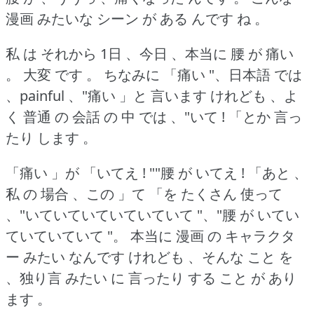
漫画 みたいな シーン が ある んです ね 。
私 は それから 1日 、今日 、本当に 腰 が 痛い
。
大変 です 。
ちなみに 「痛い "、日本語 では
、painful 、"痛い 」と 言います けれども 、よ
く 普通 の 会話 の 中 では 、"いて !
「とか 言っ
たり します 。
「痛い 」が 「いてえ !
""腰 が いてえ !
「あと 、
私 の 場合 、この 」て 「を たくさん 使って
、"いていていていていていて "、"腰 が いてい
ていていていて "。
本当に 漫画 の キャラクタ
ー みたい なんです けれども 、そんな こと を
、独り言 みたい に 言ったり する こと が あり
ます 。