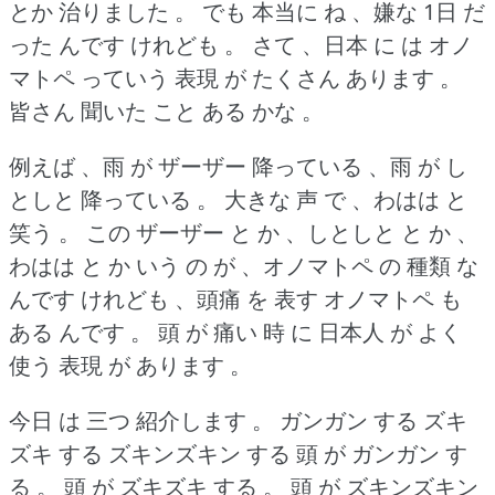
とか 治りました 。
でも 本当に ね 、嫌な 1日 だ
った んです けれども 。
さて 、日本 に は オノ
マトペ っていう 表現 が たくさん あります 。
皆さん 聞いた こと ある かな 。
例えば 、雨 が ザーザー 降っている 、雨 が し
としと 降っている 。
大きな 声 で 、わはは と
笑う 。
この ザーザー と か 、しとしと と か 、
わはは と か いう の が 、オノマトペ の 種類 な
んです けれども 、頭痛 を 表す オノマトペ も
ある んです 。
頭 が 痛い 時 に 日本人 が よく
使う 表現 が あります 。
今日 は 三つ 紹介します 。
ガンガン する ズキ
ズキ する ズキンズキン する 頭 が ガンガン す
る 。
頭 が ズキズキ する 。
頭 が ズキンズキン