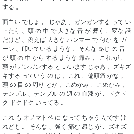
する 。
面白い でしょ 。
じゃあ 、ガンガンする って い
ったら 、頭 の 中 で 大きな 音 が 響く 、変な 話
だけど 、例えば 大きな ハンマー で 何か を ガ
ーン 、叩いている ような 、そんな 感じ の 音
が 頭 の 中 から する ような 痛み 。
これ が 、
頭 が ガンガンする と いいます じゃあ 、ズキズ
キする っていう の は 、これ 、偏頭痛 かな 。
頭 の 目 の 周り とか 、こめかみ 、こめかみ 、
テンプル 、テンプル の 辺 の 血液 が 、ドクド
ク ドクドク いってる 。
これ も オノマトペ に なって ちゃう んです け
れども 。
そんな 、強く 痛む 感じ が 、ズキズ