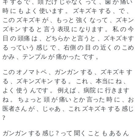
キ する で 、頭 だけ じゃなく って 、歯 が 痛い
時 に も よく 使います 。
ズキズキ する 、で 、
この ズキズキ が 、もっと 強く なって 、ズキン
ズキン する と 言う 表現 に なります 。
私 の 今
日 の 頭痛 は 、どちらか と言うと 、ズキズキす
る っていう 感じ で 、右側 の 目 の 近く の こめ
かみ 、テンプル が 痛かった です 。
この オノマトペ 、ガンガン する 、ズキズキ す
る 、ズキンズキン する 。
これ 、本当に ね 、
よく 使う んです 。
例えば 、病院 に 行きます
ね 。
ちょっと 頭 が 痛い とか 言った 時 に 、お
医者さん が 、じゃあ 、これ ズキズキ する 感じ
?
ガンガン する 感じ ?
って 聞く こと も ある ん