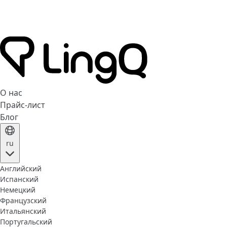
О нас
Прайс-лист
Блог
ru
Английский
Испанский
Немецкий
Французский
Итальянский
Португальский