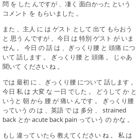
問 を した んですが 、凄く 面白かった という
コメント を もらいました 。
また 、主人 に は ゲスト として 出て もらおう
と 思う んですが 、今日 は 特別 ゲスト が いま
せん 。
今日 の 話 は 、ぎっくり腰 と 頭痛 につ
いて 話します 。
ぎっくり腰 と 頭痛 。
じゃあ
聞いて ください ね 。
では 最初 に 、ぎっくり腰 について 話します 。
今日 私 は 大変 な 一日 でした 。
どうして か と
いうと 朝 から 腰 が 痛い んです 。
ぎっくり腰
っていう の は 、英語 で は 多分 、 strained
back とか acute back pain っていう の かな 。
もし 違って いたら 教えてください ね 。
私 は