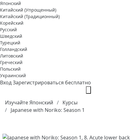
Японский
Китайский (Упрощенный)
Китайский (Традиционный)
Корейский
Русский
Шведский
Турецкий
Голландский
Литовский
Греческий
Польский
Украинский
Вход
Зарегистрироваться бесплатно
Изучайте Японский
Курсы
Japanese with Noriko: Season 1