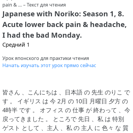
Japanese with Noriko: Season 1, 8.
Acute lower back pain & headache,
I had the bad Monday.
Средний 1
Урок японского для практики чтения
Начать изучать этот урок прямо сейчас
皆さん 、こんにちは 、日本語 の 先生 のりこ で
す 。
イギリス は 今 2月 の 10日 月曜日 夕方 の
4時半 です 。
オフィス の 仕事 が 終わって 、今
戻ってきました 。
ところで 先日 、私 は 特別
ゲスト として 、主人 、私 の 主人 に 色々 な 質